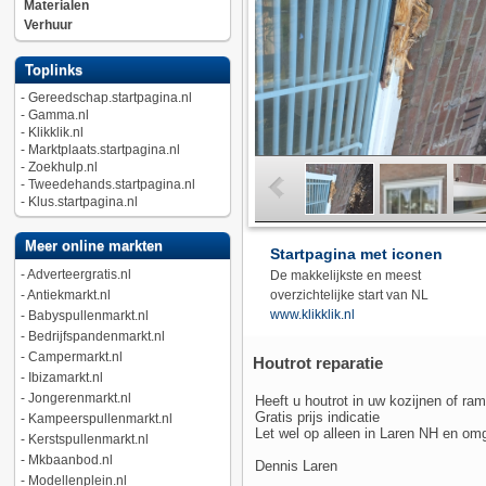
Materialen
Verhuur
Toplinks
-
Gereedschap.startpagina.nl
-
Gamma.nl
-
Klikklik.nl
-
Marktplaats.startpagina.nl
-
Zoekhulp.nl
-
Tweedehands.startpagina.nl
-
Klus.startpagina.nl
Meer online markten
Startpagina met iconen
-
Adverteergratis.nl
De makkelijkste en meest
-
Antiekmarkt.nl
overzichtelijke start van NL
www.klikklik.nl
-
Babyspullenmarkt.nl
-
Bedrijfspandenmarkt.nl
-
Campermarkt.nl
Houtrot reparatie
-
Ibizamarkt.nl
-
Jongerenmarkt.nl
Heeft u houtrot in uw kozijnen of ra
Gratis prijs indicatie
-
Kampeerspullenmarkt.nl
Let wel op alleen in Laren NH en om
-
Kerstspullenmarkt.nl
-
Mkbaanbod.nl
Dennis Laren
-
Modellenplein.nl