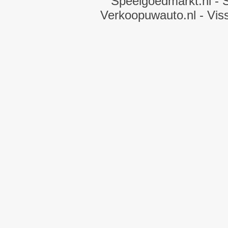
Speelgoedmarkt.nl
- 
Verkoopuwauto.nl
- Vis