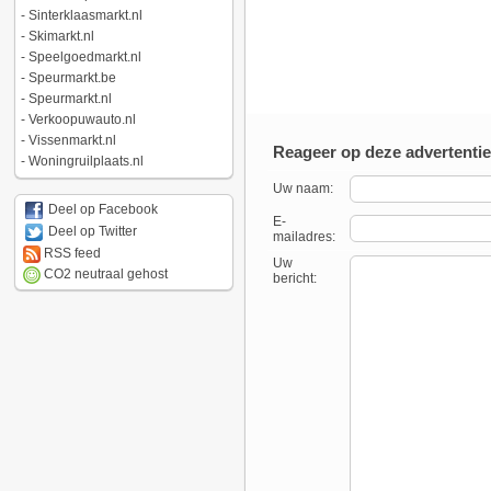
-
Sinterklaasmarkt.nl
-
Skimarkt.nl
-
Speelgoedmarkt.nl
-
Speurmarkt.be
-
Speurmarkt.nl
-
Verkoopuwauto.nl
-
Vissenmarkt.nl
Reageer op deze advertentie
-
Woningruilplaats.nl
Uw naam:
Deel op Facebook
E-
Deel op Twitter
mailadres:
RSS feed
Uw
CO2 neutraal gehost
bericht: