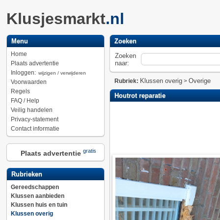
Klusjesmarkt
.nl
Menu
Zoeken
Home
Zoeken
naar:
Plaats advertentie
Inloggen:
wijzigen / verwijderen
Klussen overig
Overige
Rubriek:
>
Voorwaarden
Regels
Houtrot reparatie
FAQ / Help
Veilig handelen
Privacy-statement
Contact informatie
gratis
Plaats advertentie
Rubrieken
Gereedschappen
Klussen aanbieden
Klussen huis en tuin
Klussen overig