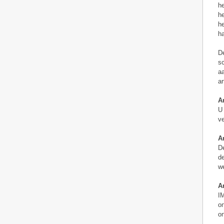
he
he
he
ha
De
sc
aa
ar
Ar
U 
ve
Ar
De
de
we
Ar
IM
on
on