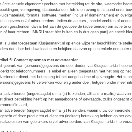
 (intellectuele eigendoms)rechten met betrekking tot de site, waaronder begr
beeldingen, vormgeving, databestanden, foto’s en overig (stilstaand en/of be
luidsmateriaal, formats, software, merken (inclusief domeinnamen) en overig
centiegevers en/of adverteerders. Indien de auteurs-, handelsrechten of ander
rden geschonden dan is het aan de gedupeerde (adverteerder) om actie te o
jn of haar rechten. IMKRU staat hier buiten en is dus geen partij en speelt hier
t is u niet toegestaan Klusjesmarkt.nl op enige wijze ter beschikking te stel
ders dan door het downloaden en bekijken daarvan op een enkele computer en
rtikel 5: Contact opnemen met adverteerder
t gebruik van (persoons)gegevens die door derden via Klusjesmarkt.nl openb
perkt tot telefoonnummers, is enkel en alleen toegestaan met het oog op he
verteerder direct met betrekking tot het aangebodene of gevraagde. Het is o
ersoons)gegevens te verwerken voor enig ander doel, hetgeen onder meer inho
n adverteerder (ongevraagde) e-mail(s) te zenden, althans e-mail(s) waarvan
et direct betrekking heeft op het aangebodene of gevraagde, zulks ongeacht 
ommerciële aard;
n adverteerder (ongevraagde) e-mail(s) te zenden, waarin u uw commerciële p
geacht of deze producten of diensten (indirect) betrekking hebben op het ge
ailadressen van gebruikers en/of adverteerders van Klusjesmarkt.nl te ver