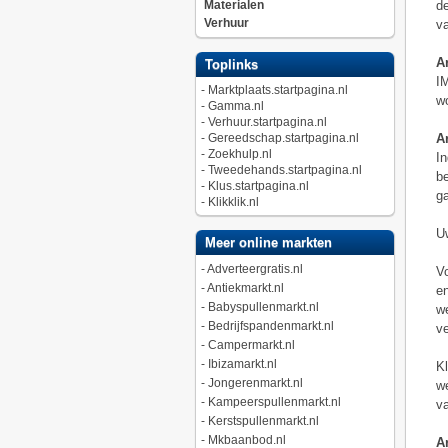
Materialen
de
Verhuur
va
A
Toplinks
IM
-
Marktplaats.startpagina.nl
wo
-
Gamma.nl
-
Verhuur.startpagina.nl
-
Gereedschap.startpagina.nl
A
-
Zoekhulp.nl
In
-
Tweedehands.startpagina.nl
be
-
Klus.startpagina.nl
ga
-
Klikklik.nl
Uw
Meer online markten
-
Adverteergratis.nl
Vo
-
Antiekmarkt.nl
en
-
Babyspullenmarkt.nl
we
-
Bedrijfspandenmarkt.nl
v
-
Campermarkt.nl
-
Ibizamarkt.nl
Kl
-
Jongerenmarkt.nl
we
-
Kampeerspullenmarkt.nl
va
-
Kerstspullenmarkt.nl
-
Mkbaanbod.nl
Ar