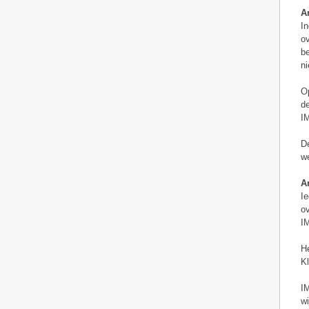
Ar
In
ov
be
ni
Op
de
IM
De
we
Ar
Ie
ov
IM
He
Kl
IM
wi