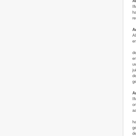
Ar
IM
ha
re
Ar
Al
en
de
en
uw
ju
de
ge
Ar
IM
on
aa
ha
ge
de