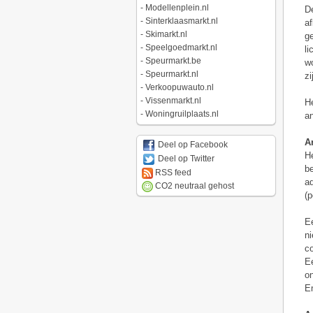
-
Modellenplein.nl
De
-
Sinterklaasmarkt.nl
af
-
Skimarkt.nl
ge
-
Speelgoedmarkt.nl
li
-
Speurmarkt.be
wo
-
Speurmarkt.nl
zi
-
Verkoopuwauto.nl
-
Vissenmarkt.nl
He
-
Woningruilplaats.nl
an
A
Deel op Facebook
He
Deel op Twitter
be
RSS feed
ad
CO2 neutraal gehost
(p
Ee
ni
c
Ee
on
Em