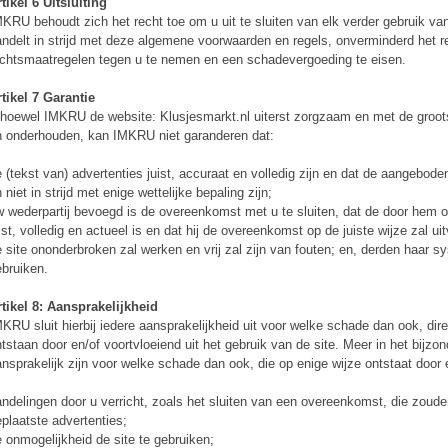
tikel 6 Uitsluiting
KRU behoudt zich het recht toe om u uit te sluiten van elk verder gebruik van
ndelt in strijd met deze algemene voorwaarden en regels, onverminderd het
chtsmaatregelen tegen u te nemen en een schadevergoeding te eisen.
tikel 7 Garantie
hoewel IMKRU de website: Klusjesmarkt.nl uiterst zorgzaam en met de groot
 onderhouden, kan IMKRU niet garanderen dat:
 (tekst van) advertenties juist, accuraat en volledig zijn en dat de aangeboden
 niet in strijd met enige wettelijke bepaling zijn;
 wederpartij bevoegd is de overeenkomst met u te sluiten, dat de door hem o
ist, volledig en actueel is en dat hij de overeenkomst op de juiste wijze zal ui
 site ononderbroken zal werken en vrij zal zijn van fouten; en, derden haar s
bruiken.
tikel 8: Aansprakelijkheid
KRU sluit hierbij iedere aansprakelijkheid uit voor welke schade dan ook, direc
tstaan door en/of voortvloeiend uit het gebruik van de site. Meer in het bijz
nsprakelijk zijn voor welke schade dan ook, die op enige wijze ontstaat door en
ndelingen door u verricht, zoals het sluiten van een overeenkomst, die zoude
plaatste advertenties;
 onmogelijkheid de site te gebruiken;