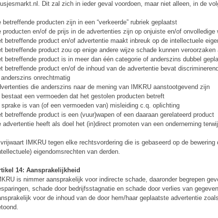
usjesmarkt.nl. Dit zal zich in ieder geval voordoen, maar niet alleen, in de vo
 betreffende producten zijn in een “verkeerde” rubriek geplaatst
 producten en/of de prijs in de advertenties zijn op onjuiste en/of onvolledig
t betreffende product en/of advertentie maakt inbreuk op de intellectuele ei
t betreffende product zou op enige andere wijze schade kunnen veroorzaken
t betreffende product is in meer dan één categorie of anderszins dubbel gepla
t betreffende product en/of de inhoud van de advertentie bevat discriminerende
 anderszins onrechtmatig
vertenties die anderszins naar de mening van IMKRU aanstootgevend zijn
 bestaat een vermoeden dat het gestolen producten betreft
 sprake is van (of een vermoeden van) misleiding c.q. oplichting
t betreffende product is een (vuur)wapen of een daaraan gerelateerd product
 advertentie heeft als doel het (in)direct promoten van een onderneming terwijl
vrijwaart IMKRU tegen elke rechtsvordering die is gebaseerd op de bewering 
ntellectuele) eigendomsrechten van derden.
tikel 14: Aansprakelijkheid
KRU is nimmer aansprakelijk voor indirecte schade, daaronder begrepen gev
sparingen, schade door bedrijfsstagnatie en schade door verlies van gegevens
nsprakelijk voor de inhoud van de door hem/haar geplaatste advertentie zoal
toond.