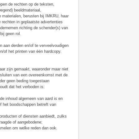
epen de rechten op de teksten,
wegend) beeldmateriaal,
e materialen, berusten bij IMKRU, haar
e rechten in geplaatste advertenties
ndernemen richting de schender(s) van
bij geen rol.
len aan derden en/of te verveelvoudigen
/of het printen van één hardcopy.
aar zijn gemaakt, waaronder maar niet
t sluiten van een overeenkomst met de
nder geen beding toegestaan
udt dat het verboden is:
 de inhoud algemeen van aard is en
of het boodschappen betreft van
roducten of diensten aanbiedt, zulks
vraagde of aangebodene;
zamelen om welke reden dan ook.