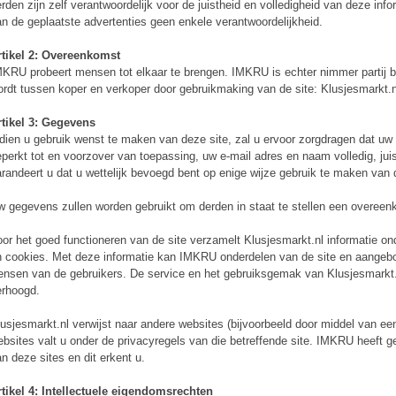
rden zijn zelf verantwoordelijk voor de juistheid en volledigheid van deze in
n de geplaatste advertenties geen enkele verantwoordelijkheid.
rtikel 2: Overeenkomst
KRU probeert mensen tot elkaar te brengen. IMKRU is echter nimmer partij b
rdt tussen koper en verkoper door gebruikmaking van de site: Klusjesmarkt.n
rtikel 3: Gegevens
dien u gebruik wenst te maken van deze site, zal u ervoor zorgdragen dat u
perkt tot en voorzover van toepassing, uw e-mail adres en naam volledig, juis
randeert u dat u wettelijk bevoegd bent op enige wijze gebruik te maken van d
 gegevens zullen worden gebruikt om derden in staat te stellen een overeenk
or het goed functioneren van de site verzamelt Klusjesmarkt.nl informatie o
 cookies. Met deze informatie kan IMKRU onderdelen van de site en aange
nsen van de gebruikers. De service en het gebruiksgemak van Klusjesmarkt.n
erhoogd.
usjesmarkt.nl verwijst naar andere websites (bijvoorbeeld door middel van een
bsites valt u onder de privacyregels van die betreffende site. IMKRU heeft g
n deze sites en dit erkent u.
tikel 4: Intellectuele eigendomsrechten