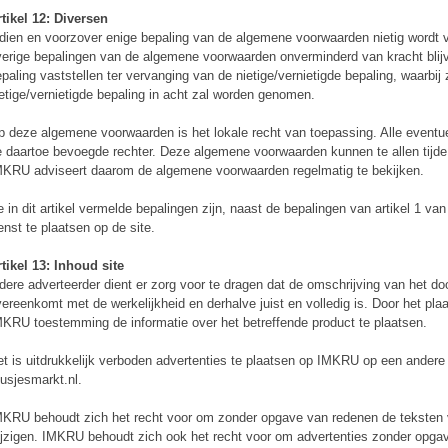
tikel 12: Diversen
dien en voorzover enige bepaling van de algemene voorwaarden nietig wordt ve
erige bepalingen van de algemene voorwaarden onverminderd van kracht bli
paling vaststellen ter vervanging van de nietige/vernietigde bepaling, waarbij
etige/vernietigde bepaling in acht zal worden genomen.
 deze algemene voorwaarden is het lokale recht van toepassing. Alle eventu
 daartoe bevoegde rechter. Deze algemene voorwaarden kunnen te allen tij
KRU adviseert daarom de algemene voorwaarden regelmatig te bekijken.
 in dit artikel vermelde bepalingen zijn, naast de bepalingen van artikel 1 va
nst te plaatsen op de site.
tikel 13: Inhoud site
dere adverteerder dient er zorg voor te dragen dat de omschrijving van het 
ereenkomt met de werkelijkheid en derhalve juist en volledig is. Door het pla
KRU toestemming de informatie over het betreffende product te plaatsen.
t is uitdrukkelijk verboden advertenties te plaatsen op IMKRU op een andere
usjesmarkt.nl.
KRU behoudt zich het recht voor om zonder opgave van redenen de teksten va
jzigen. IMKRU behoudt zich ook het recht voor om advertenties zonder opgav