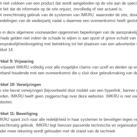
t niet voldoen van een product dat wordt aangeboden op de site aan de specif
t feit dat de informatie op de site onjuist, onvolledig of niet actueel is;
t onrechtmatig gebruik van de systemen van IMKRU, waaronder de site, door
ndelingen van de wederpartij nadat u daarmee een overeenkomst heeft geslot
 in deze algemene voorwaarden opgenomen beperkingen van de aansprakelijkh
hade gelden niet indien de schade te wijten is aan opzet of grove schuld va
nsprakelijkheidsregeling met betrekking tot het plaatsen van een advertentie 
tikel 14.
tikel 9: Vrijwaring
vrijwaart IMKRU volledig voor alle mogelijke claims van uzelf en derden op en
rband houdende met een overeenkomst die u sluit door gebruikmaking van de
tikel 10: Verwijzingen
 site bevat verwijzingen (bijvoorbeeld door middel van een hyperlink, banner 
rden. IMKRU heeft geen zeggenschap over deze websites. IMKRU is niet ver
bsites.
tikel 11: Beveiliging
KRU spant zich naar alle redelijkheid in haar systemen te beveiligen tegen v
rechtmatig gebruik. IMKRU legt hiervoor passende technische en organisatori
der meer rekening wordt gehouden met de stand van de techniek.