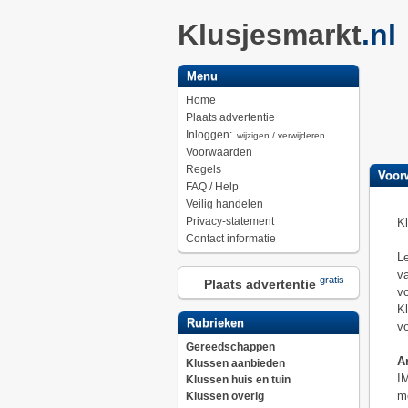
Klusjesmarkt
.nl
Menu
Home
Plaats advertentie
Inloggen:
wijzigen / verwijderen
Voorwaarden
Regels
Voor
FAQ / Help
Veilig handelen
Privacy-statement
Kl
Contact informatie
Le
va
gratis
Plaats advertentie
vo
Kl
Rubrieken
vo
Gereedschappen
Ar
Klussen aanbieden
IM
Klussen huis en tuin
me
Klussen overig