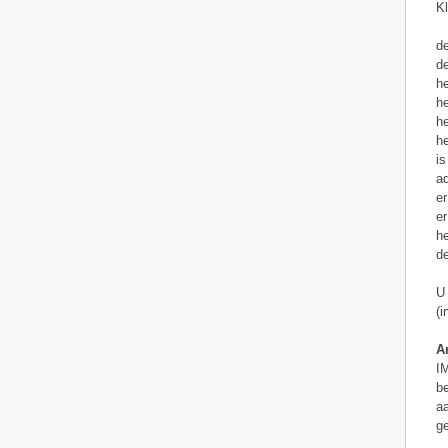
Kl
de
de
he
he
he
he
is
ad
er
er
he
de
U 
(i
Ar
IM
be
aa
ge