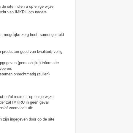
 de site indien u op enige wijze
 recht van IMKRU om nadere
st mogelijke zorg heeft samengesteld
 producten goed van kwaliteit, veilig
pgegeven (persoonlijke) informatie
tvoeren;
ystemen onrechtmatig (zullen)
t en/of indirect, op enige wijze
onder zal IMKRU in geen geval
/of voortvloeit uit:
n zijn ingegeven door op de site