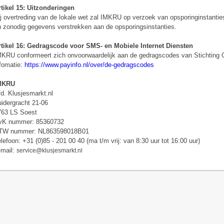
tikel 15: Uitzonderingen
j overtreding van de lokale wet zal IMKRU op verzoek van opsporinginstantie
 zonodig gegevens verstrekken aan de opsporingsinstanties.
rtikel 16: Gedragscode voor SMS- en Mobiele Internet Diensten
KRU conformeert zich onvoorwaardelijk aan de gedragscodes van Stichting
fomatie:
https://www.payinfo.nl/over/de-gedragscodes
MKRU
d. Klusjesmarkt.nl
idergracht 21-06
763 LS Soest
vK nummer: 85360732
TW nummer: NL863598018B01
lefoon: +31 (0)85 - 201 00 40 (ma t/m vrij: van 8:30 uur tot 16:00 uur)
-mail:
service@klusjesmarkt.nl