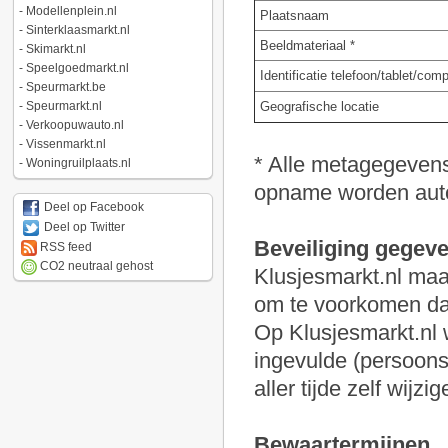
-
Modellenplein.nl
Plaatsnaam
-
Sinterklaasmarkt.nl
Beeldmateriaal *
-
Skimarkt.nl
-
Speelgoedmarkt.nl
Identificatie telefoon/tablet/com
-
Speurmarkt.be
-
Speurmarkt.nl
Geografische locatie
-
Verkoopuwauto.nl
-
Vissenmarkt.nl
* Alle metagegevens 
-
Woningruilplaats.nl
opname worden auto
Deel op Facebook
Deel op Twitter
Beveiliging gegev
RSS feed
CO2 neutraal gehost
Klusjesmarkt.nl maa
om te voorkomen da
Op Klusjesmarkt.nl 
ingevulde (persoon
aller tijde zelf wijzi
Bewaartermijnen