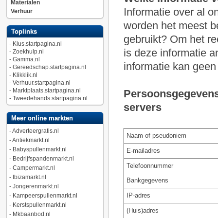
Materialen
Informatie over al 
Verhuur
worden het meest b
Toplinks
gebruikt? Om het re
-
Klus.startpagina.nl
is deze informatie
-
Zoekhulp.nl
-
Gamma.nl
informatie kan geen
-
Gereedschap.startpagina.nl
-
Klikklik.nl
-
Verhuur.startpagina.nl
-
Marktplaats.startpagina.nl
Persoonsgegevens 
-
Tweedehands.startpagina.nl
servers
Meer online markten
-
Adverteergratis.nl
Naam of pseudoniem
-
Antiekmarkt.nl
-
Babyspullenmarkt.nl
E-mailadres
-
Bedrijfspandenmarkt.nl
Telefoonnummer
-
Campermarkt.nl
-
Ibizamarkt.nl
Bankgegevens
-
Jongerenmarkt.nl
IP-adres
-
Kampeerspullenmarkt.nl
-
Kerstspullenmarkt.nl
(Huis)adres
-
Mkbaanbod.nl