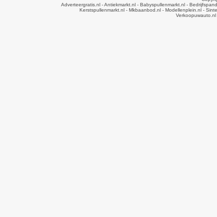
Adverteergratis.nl
- Antiekmarkt.nl
- Babyspullenmarkt.nl
- Bedrijfspan
Kerstspullenmarkt.nl
- Mkbaanbod.nl
- Modellenplein.nl
- Sinte
Verkoopuwauto.nl