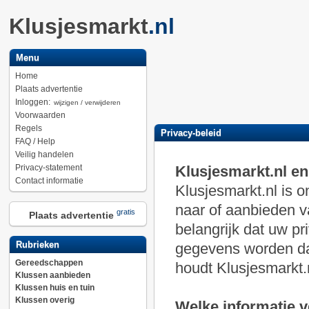
Klusjesmarkt
.nl
Menu
Home
Plaats advertentie
Inloggen:
wijzigen / verwijderen
Voorwaarden
Regels
Privacy-beleid
FAQ / Help
Veilig handelen
Privacy-statement
Klusjesmarkt.nl e
Contact informatie
Klusjesmarkt.nl is 
naar of aanbieden v
gratis
Plaats advertentie
belangrijk dat uw p
Rubrieken
gegevens worden daa
Gereedschappen
houdt Klusjesmarkt.n
Klussen aanbieden
Klussen huis en tuin
Klussen overig
Welke informatie 