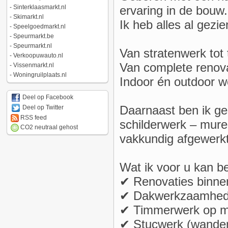
ervaring in de bouw.
-
Sinterklaasmarkt.nl
-
Skimarkt.nl
Ik heb alles al gezie
-
Speelgoedmarkt.nl
-
Speurmarkt.be
-
Speurmarkt.nl
Van stratenwerk tot
-
Verkoopuwauto.nl
Van complete renova
-
Vissenmarkt.nl
-
Woningruilplaats.nl
Indoor én outdoor 
Deel op Facebook
Daarnaast ben ik ges
Deel op Twitter
RSS feed
schilderwerk – mure
CO2 neutraal gehost
vakkundig afgewerkt
Wat ik voor u kan b
✔ Renovaties binne
✔ Dakwerkzaamhe
✔ Timmerwerk op m
✔ Stucwerk (wanden