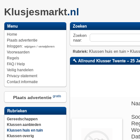
Klusjesmarkt
.nl
Menu
Zoeken
Home
Zoeken
naar:
Plaats advertentie
Inloggen:
wijzigen / verwijderen
Klussen huis en tuin
Klus
Rubriek:
>
Voorwaarden
Regels
🔨 Allround Klusser Twente – 25 Ja
FAQ / Help
Veilig handelen
Privacy-statement
Contact informatie
gratis
Plaats advertentie
Na
Rubrieken
Soo
Gereedschappen
Reg
Klussen aanbieden
Woo
Klussen huis en tuin
Dat
Klussen overig