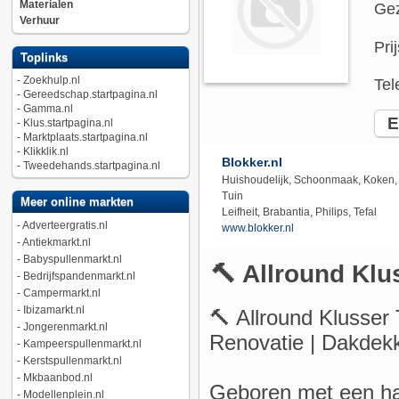
Materialen
Gez
Verhuur
Pri
Toplinks
-
Zoekhulp.nl
Tel
-
Gereedschap.startpagina.nl
-
Gamma.nl
E-
-
Klus.startpagina.nl
-
Marktplaats.startpagina.nl
-
Klikklik.nl
Blokker.nl
-
Tweedehands.startpagina.nl
Huishoudelijk, Schoonmaak, Koken,
Tuin
Meer online markten
Leifheit, Brabantia, Philips, Tefal
-
Adverteergratis.nl
www.blokker.nl
-
Antiekmarkt.nl
-
Babyspullenmarkt.nl
🔨 Allround Klu
-
Bedrijfspandenmarkt.nl
-
Campermarkt.nl
-
Ibizamarkt.nl
🔨 Allround Klusser
-
Jongerenmarkt.nl
Renovatie | Dakdekk
-
Kampeerspullenmarkt.nl
-
Kerstspullenmarkt.nl
-
Mkbaanbod.nl
Geboren met een ham
-
Modellenplein.nl