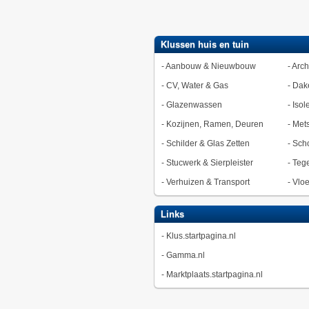
Klussen huis en tuin
-
Aanbouw & Nieuwbouw
-
Arch
-
CV, Water & Gas
-
Dak
-
Glazenwassen
-
Isol
-
Kozijnen, Ramen, Deuren
-
Met
-
Schilder & Glas Zetten
-
Sch
-
Stucwerk & Sierpleister
-
Tege
-
Verhuizen & Transport
-
Vlo
Links
-
Klus.startpagina.nl
-
Gamma.nl
-
Marktplaats.startpagina.nl