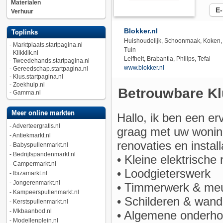
Materialen
E-m
Verhuur
Blokker.nl
Toplinks
Huishoudelijk, Schoonmaak, Koken,
-
Marktplaats.startpagina.nl
Tuin
-
Klikklik.nl
Leifheit, Brabantia, Philips, Tefal
-
Tweedehands.startpagina.nl
www.blokker.nl
-
Gereedschap.startpagina.nl
-
Klus.startpagina.nl
-
Zoekhulp.nl
Betrouwbare Kl
-
Gamma.nl
Meer online markten
Hallo, ik ben een e
-
Adverteergratis.nl
graag met uw woning.
-
Antiekmarkt.nl
renovaties en install
-
Babyspullenmarkt.nl
-
Bedrijfspandenmarkt.nl
• Kleine elektrische 
-
Campermarkt.nl
• Loodgieterswerk
-
Ibizamarkt.nl
-
Jongerenmarkt.nl
• Timmerwerk & me
-
Kampeerspullenmarkt.nl
• Schilderen & wand
-
Kerstspullenmarkt.nl
-
Mkbaanbod.nl
• Algemene onderho
-
Modellenplein.nl