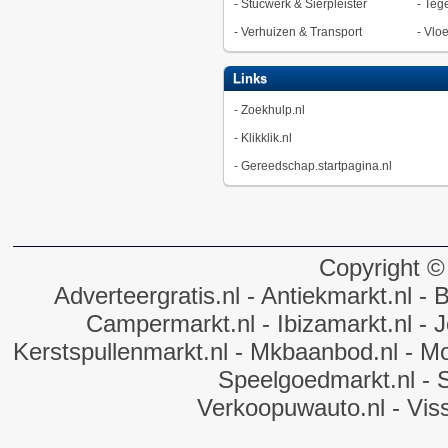
-
Stucwerk & Sierpleister
-
Tege
-
Verhuizen & Transport
-
Vlo
Links
-
Zoekhulp.nl
-
Klikklik.nl
-
Gereedschap.startpagina.nl
Copyright ©
Adverteergratis.nl
- Antiekmarkt.nl
- B
Campermarkt.nl
- Ibizamarkt.nl
- J
Kerstspullenmarkt.nl
- Mkbaanbod.nl
- Mo
Speelgoedmarkt.nl
- 
Verkoopuwauto.nl
- Vis