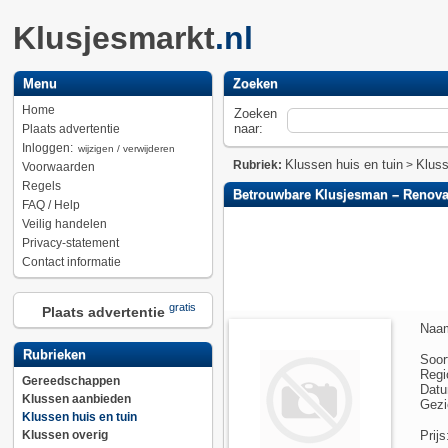
Klusjesmarkt
.nl
Menu
Zoeken
Home
Zoeken
naar:
Plaats advertentie
Inloggen:
wijzigen / verwijderen
Klussen huis en tuin
Klus
Rubriek:
>
Voorwaarden
Regels
Betrouwbare Klusjesman – Renovat
FAQ / Help
Veilig handelen
Privacy-statement
Contact informatie
gratis
Plaats advertentie
Naa
Rubrieken
Soor
Regi
Gereedschappen
Datu
Klussen aanbieden
Gezi
Klussen huis en tuin
Klussen overig
Prijs