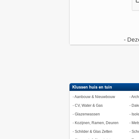
- Dez
Klussen huis en tuin
-
Aanbouw & Nieuwbouw
-
Arch
-
CV, Water & Gas
-
Dak
-
Glazenwassen
-
Isol
-
Kozijnen, Ramen, Deuren
-
Met
-
Schilder & Glas Zetten
-
Sch