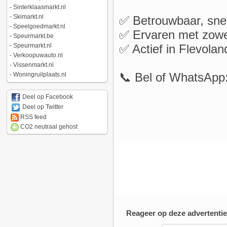
-
Sinterklaasmarkt.nl
-
Skimarkt.nl
✅ Betrouwbaar, snel
-
Speelgoedmarkt.nl
✅ Ervaren met zowel
-
Speurmarkt.be
✅ Actief in Flevolan
-
Speurmarkt.nl
-
Verkoopuwauto.nl
-
Vissenmarkt.nl
📞 Bel of WhatsApp:
-
Woningruilplaats.nl
Deel op Facebook
Deel op Twitter
RSS feed
CO2 neutraal gehost
Reageer op deze advertentie