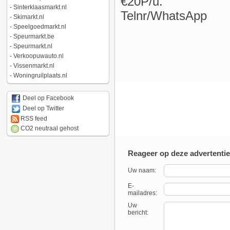
€20P/u.
-
Sinterklaasmarkt.nl
Telnr/WhatsApp
-
Skimarkt.nl
-
Speelgoedmarkt.nl
-
Speurmarkt.be
-
Speurmarkt.nl
-
Verkoopuwauto.nl
-
Vissenmarkt.nl
-
Woningruilplaats.nl
Deel op Facebook
Deel op Twitter
RSS feed
CO2 neutraal gehost
Reageer op deze advertentie
Uw naam:
E-
mailadres:
Uw
bericht: