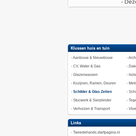
- Dez
Klussen huis en tuin
-
Aanbouw & Nieuwbouw
-
Arch
-
CV, Water & Gas
-
Dak
-
Glazenwassen
-
Isol
-
Kozijnen, Ramen, Deuren
-
Met
-
Schilder & Glas Zetten
-
Sch
-
Stucwerk & Sierpleister
-
Tege
-
Verhuizen & Transport
-
Vlo
Links
-
Tweedehands.startpagina.nl