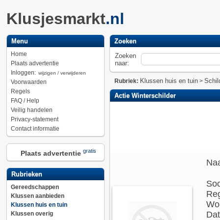
Klusjesmarkt
.nl
Menu
Zoeken
Home
Zoeken
naar:
Plaats advertentie
Inloggen:
wijzigen / verwijderen
Klussen huis en tuin
Schil
Rubriek:
>
Voorwaarden
Regels
Actie Winterschilder
FAQ / Help
Veilig handelen
Privacy-statement
Contact informatie
gratis
Plaats advertentie
Na
Rubrieken
Soo
Gereedschappen
Reg
Klussen aanbieden
Woo
Klussen huis en tuin
Dat
Klussen overig