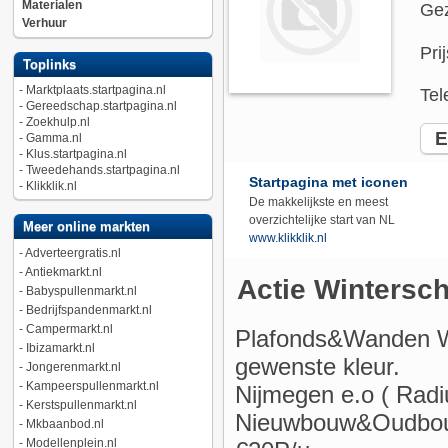
Materialen
Gez
Verhuur
Pri
Toplinks
-
Marktplaats.startpagina.nl
Tel
-
Gereedschap.startpagina.nl
-
Zoekhulp.nl
E-
-
Gamma.nl
-
Klus.startpagina.nl
-
Tweedehands.startpagina.nl
Startpagina met iconen
-
Klikklik.nl
De makkelijkste en meest
overzichtelijke start van NL
Meer online markten
www.klikklik.nl
-
Adverteergratis.nl
-
Antiekmarkt.nl
Actie Wintersch
-
Babyspullenmarkt.nl
-
Bedrijfspandenmarkt.nl
-
Campermarkt.nl
Plafonds&Wanden Wi
-
Ibizamarkt.nl
gewenste kleur.
-
Jongerenmarkt.nl
-
Kampeerspullenmarkt.nl
Nijmegen e.o ( Rad
-
Kerstspullenmarkt.nl
Nieuwbouw&Oudbo
-
Mkbaanbod.nl
-
Modellenplein.nl