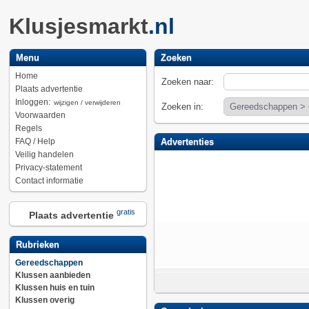
Klusjesmarkt
.nl
Menu
Zoeken
Home
Zoeken naar:
Plaats advertentie
Inloggen:
wijzigen / verwijderen
Zoeken in:
Voorwaarden
Regels
FAQ / Help
Advertenties
Veilig handelen
Privacy-statement
Contact informatie
gratis
Plaats advertentie
Rubrieken
Gereedschappen
Klussen aanbieden
Klussen huis en tuin
Klussen overig