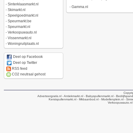
-
Sinterklaasmarkt.nl
-
Gamma.nl
-
Skimarkt.nl
-
Speelgoedmarkt.nl
-
Speurmarkt.be
-
Speurmarkt.nl
-
Verkoopuwauto.nl
-
Vissenmarkt.nl
-
Woningruilplaats.nl
Deel op Facebook
Deel op Twitter
RSS feed
CO2 neutraal gehost
Copyri
Adverteergratis.nl
- Antiekmarkt.nl
- Babyspullenmarkt.nl
- Bedrijfspan
Kerstspullenmarkt.nl
- Mkbaanbod.nl
- Modellenplein.nl
- Sinte
Verkoopuwauto.nl