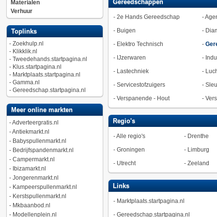
Gereedschappen
Materialen
Verhuur
-
2e Hands Gereedschap
-
Agen
-
Buigen
-
Dia
Toplinks
-
Zoekhulp.nl
-
Elektro Technisch
-
Ger
-
Klikklik.nl
-
IJzerwaren
-
Indu
-
Tweedehands.startpagina.nl
-
Klus.startpagina.nl
-
Lastechniek
-
Luc
-
Marktplaats.startpagina.nl
-
Gamma.nl
-
Servicestofzuigers
-
Sleu
-
Gereedschap.startpagina.nl
-
Verspanende - Hout
-
Vers
Meer online markten
Regio's
-
Adverteergratis.nl
-
Antiekmarkt.nl
-
Alle regio's
-
Drenthe
-
Babyspullenmarkt.nl
-
Groningen
-
Limburg
-
Bedrijfspandenmarkt.nl
-
Campermarkt.nl
-
Utrecht
-
Zeeland
-
Ibizamarkt.nl
-
Jongerenmarkt.nl
Links
-
Kampeerspullenmarkt.nl
-
Kerstspullenmarkt.nl
-
Marktplaats.startpagina.nl
-
Mkbaanbod.nl
-
Modellenplein.nl
-
Gereedschap.startpagina.nl