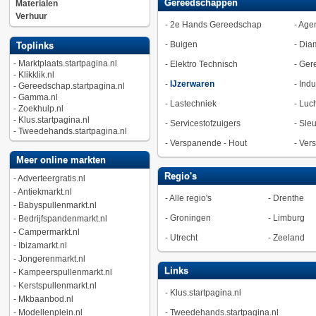
Gereedschappen
Materialen
Verhuur
-
2e Hands Gereedschap
-
Agen
-
Buigen
-
Dia
Toplinks
-
Marktplaats.startpagina.nl
-
Elektro Technisch
-
Ger
-
Klikklik.nl
-
IJzerwaren
-
Indu
-
Gereedschap.startpagina.nl
-
Gamma.nl
-
Lastechniek
-
Luc
-
Zoekhulp.nl
-
Klus.startpagina.nl
-
Servicestofzuigers
-
Sleu
-
Tweedehands.startpagina.nl
-
Verspanende - Hout
-
Vers
Meer online markten
Regio's
-
Adverteergratis.nl
-
Antiekmarkt.nl
-
Alle regio's
-
Drenthe
-
Babyspullenmarkt.nl
-
Groningen
-
Limburg
-
Bedrijfspandenmarkt.nl
-
Campermarkt.nl
-
Utrecht
-
Zeeland
-
Ibizamarkt.nl
-
Jongerenmarkt.nl
Links
-
Kampeerspullenmarkt.nl
-
Kerstspullenmarkt.nl
-
Klus.startpagina.nl
-
Mkbaanbod.nl
-
Modellenplein.nl
-
Tweedehands.startpagina.nl