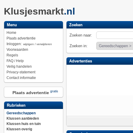
Klusjesmarkt
.nl
Menu
Zoeken
Home
Zoeken naar:
Plaats advertentie
Inloggen:
wijzigen / verwijderen
Zoeken in:
Voorwaarden
Regels
FAQ / Help
Advertenties
Veilig handelen
Privacy-statement
Contact informatie
gratis
Plaats advertentie
Rubrieken
Gereedschappen
Klussen aanbieden
Klussen huis en tuin
Klussen overig