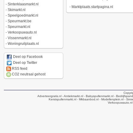
-
Sinterklaasmarkt.nl
-
Marktplaats.startpagina.nl
-
Skimarkt.nl
-
Speelgoedmarkt.nl
-
Speurmarkt.be
-
Speurmarkt.nl
-
Verkoopuwauto.nl
-
Vissenmarkt.nl
-
Woningruilplaats.nl
Deel op Facebook
Deel op Twitter
RSS feed
CO2 neutraal gehost
Copyri
Adverteergratis.nl
- Antiekmarkt.nl
- Babyspullenmarkt.nl
- Bedrijfspan
Kerstspullenmarkt.nl
- Mkbaanbod.nl
- Modellenplein.nl
- Sinte
Verkoopuwauto.nl