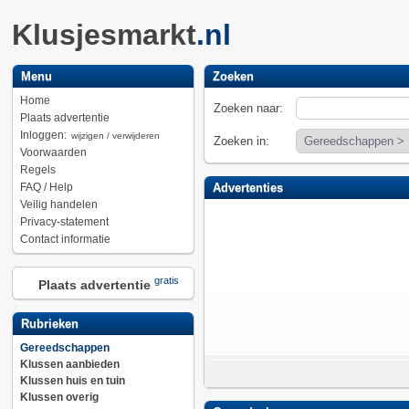
Klusjesmarkt
.nl
Menu
Zoeken
Home
Zoeken naar:
Plaats advertentie
Inloggen:
wijzigen / verwijderen
Zoeken in:
Voorwaarden
Regels
FAQ / Help
Advertenties
Veilig handelen
Privacy-statement
Contact informatie
gratis
Plaats advertentie
Rubrieken
Gereedschappen
Klussen aanbieden
Klussen huis en tuin
Klussen overig