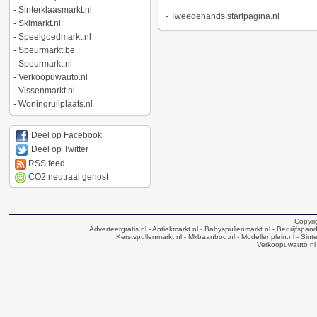
-
Sinterklaasmarkt.nl
-
Tweedehands.startpagina.nl
-
Skimarkt.nl
-
Speelgoedmarkt.nl
-
Speurmarkt.be
-
Speurmarkt.nl
-
Verkoopuwauto.nl
-
Vissenmarkt.nl
-
Woningruilplaats.nl
Deel op Facebook
Deel op Twitter
RSS feed
CO2 neutraal gehost
Copyri
Adverteergratis.nl
- Antiekmarkt.nl
- Babyspullenmarkt.nl
- Bedrijfspan
Kerstspullenmarkt.nl
- Mkbaanbod.nl
- Modellenplein.nl
- Sinte
Verkoopuwauto.nl