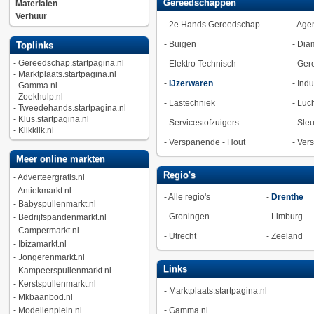
Gereedschappen
Materialen
Verhuur
-
2e Hands Gereedschap
-
Agen
-
Buigen
-
Dia
Toplinks
-
Gereedschap.startpagina.nl
-
Elektro Technisch
-
Ger
-
Marktplaats.startpagina.nl
-
IJzerwaren
-
Indu
-
Gamma.nl
-
Zoekhulp.nl
-
Lastechniek
-
Luc
-
Tweedehands.startpagina.nl
-
Klus.startpagina.nl
-
Servicestofzuigers
-
Sleu
-
Klikklik.nl
-
Verspanende - Hout
-
Vers
Meer online markten
Regio's
-
Adverteergratis.nl
-
Antiekmarkt.nl
-
Alle regio's
-
Drenthe
-
Babyspullenmarkt.nl
-
Groningen
-
Limburg
-
Bedrijfspandenmarkt.nl
-
Campermarkt.nl
-
Utrecht
-
Zeeland
-
Ibizamarkt.nl
-
Jongerenmarkt.nl
Links
-
Kampeerspullenmarkt.nl
-
Kerstspullenmarkt.nl
-
Marktplaats.startpagina.nl
-
Mkbaanbod.nl
-
Modellenplein.nl
-
Gamma.nl