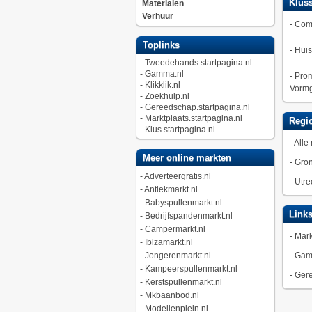
Kluss
Materialen
Verhuur
-
Comp
Toplinks
-
Huis
-
Tweedehands.startpagina.nl
-
Gamma.nl
-
Prom
-
Klikklik.nl
Vormg
-
Zoekhulp.nl
-
Gereedschap.startpagina.nl
-
Marktplaats.startpagina.nl
Regio
-
Klus.startpagina.nl
-
Alle 
Meer online markten
-
Gro
-
Adverteergratis.nl
-
Utre
-
Antiekmarkt.nl
-
Babyspullenmarkt.nl
Link
-
Bedrijfspandenmarkt.nl
-
Campermarkt.nl
-
Mark
-
Ibizamarkt.nl
-
Jongerenmarkt.nl
-
Gam
-
Kampeerspullenmarkt.nl
-
Gere
-
Kerstspullenmarkt.nl
-
Mkbaanbod.nl
-
Modellenplein.nl