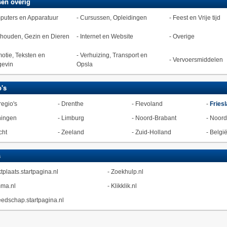
en overig
uters en Apparatuur
-
Cursussen, Opleidingen
-
Feest en Vrije tijd
houden, Gezin en Dieren
-
Internet en Website
-
Overige
otie, Teksten en
-
Verhuizing, Transport en
-
Vervoersmiddelen
evin
Opsla
's
regio's
-
Drenthe
-
Flevoland
-
Fries
ningen
-
Limburg
-
Noord-Brabant
-
Noord
cht
-
Zeeland
-
Zuid-Holland
-
Belgi
s
tplaats.startpagina.nl
-
Zoekhulp.nl
ma.nl
-
Klikklik.nl
edschap.startpagina.nl