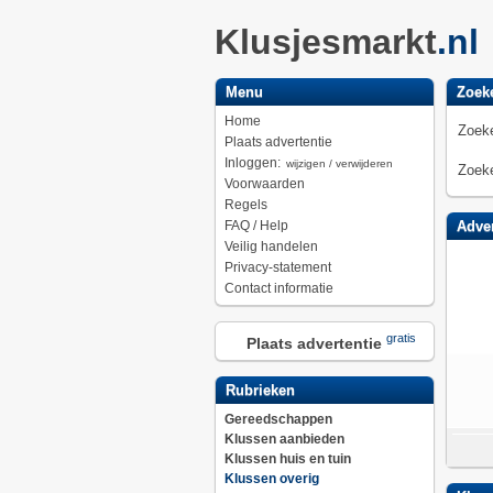
Klusjesmarkt
.nl
Menu
Zoek
Home
Zoeke
Plaats advertentie
Inloggen:
wijzigen / verwijderen
Zoeke
Voorwaarden
Regels
FAQ / Help
Adver
Veilig handelen
Privacy-statement
Contact informatie
gratis
Plaats advertentie
Rubrieken
Gereedschappen
Klussen aanbieden
Klussen huis en tuin
Klussen overig