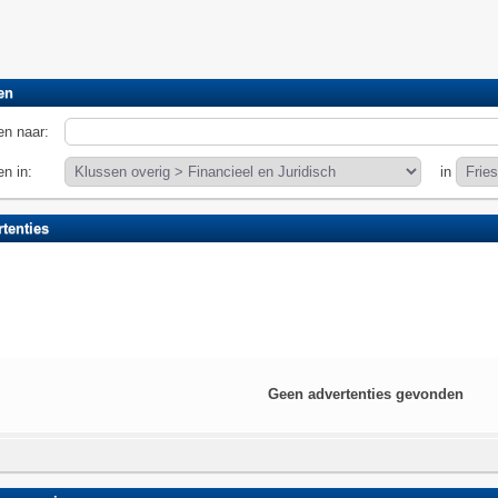
en
n naar:
n in:
in
tenties
Geen advertenties gevonden