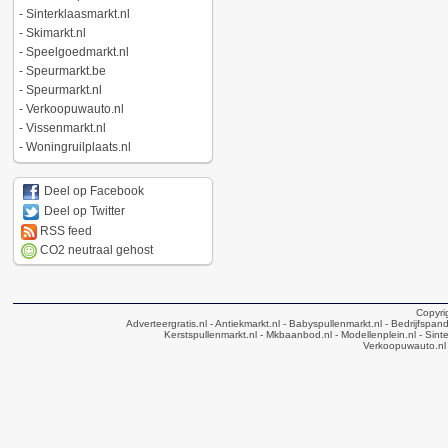
-
Sinterklaasmarkt.nl
-
Skimarkt.nl
-
Speelgoedmarkt.nl
-
Speurmarkt.be
-
Speurmarkt.nl
-
Verkoopuwauto.nl
-
Vissenmarkt.nl
-
Woningruilplaats.nl
Deel op Facebook
Deel op Twitter
RSS feed
CO2 neutraal gehost
Copyri
Adverteergratis.nl
- Antiekmarkt.nl
- Babyspullenmarkt.nl
- Bedrijfspan
Kerstspullenmarkt.nl
- Mkbaanbod.nl
- Modellenplein.nl
- Sinte
Verkoopuwauto.nl