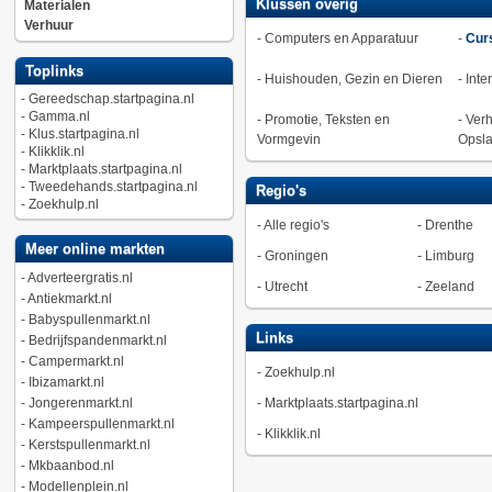
Klussen overig
Materialen
Verhuur
-
Computers en Apparatuur
-
Cur
Toplinks
-
Huishouden, Gezin en Dieren
-
Inte
-
Gereedschap.startpagina.nl
-
Gamma.nl
-
Promotie, Teksten en
-
Verh
-
Klus.startpagina.nl
Vormgevin
Opsl
-
Klikklik.nl
-
Marktplaats.startpagina.nl
-
Tweedehands.startpagina.nl
Regio's
-
Zoekhulp.nl
-
Alle regio's
-
Drenthe
Meer online markten
-
Groningen
-
Limburg
-
Adverteergratis.nl
-
Utrecht
-
Zeeland
-
Antiekmarkt.nl
-
Babyspullenmarkt.nl
Links
-
Bedrijfspandenmarkt.nl
-
Campermarkt.nl
-
Zoekhulp.nl
-
Ibizamarkt.nl
-
Jongerenmarkt.nl
-
Marktplaats.startpagina.nl
-
Kampeerspullenmarkt.nl
-
Klikklik.nl
-
Kerstspullenmarkt.nl
-
Mkbaanbod.nl
-
Modellenplein.nl