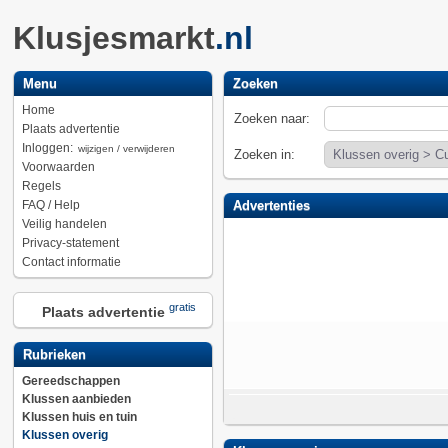
Klusjesmarkt
.nl
Menu
Zoeken
Home
Zoeken naar:
Plaats advertentie
Inloggen:
wijzigen / verwijderen
Zoeken in:
Voorwaarden
Regels
FAQ / Help
Advertenties
Veilig handelen
Privacy-statement
Contact informatie
gratis
Plaats advertentie
Rubrieken
Gereedschappen
Klussen aanbieden
Klussen huis en tuin
Klussen overig