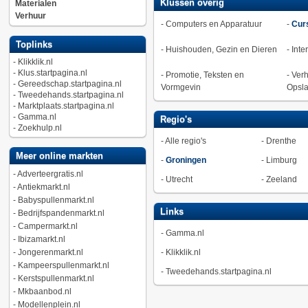
Klussen overig
Materialen
Verhuur
-
Computers en Apparatuur
-
Cur
Toplinks
-
Huishouden, Gezin en Dieren
-
Inte
-
Klikklik.nl
-
Klus.startpagina.nl
-
Promotie, Teksten en
-
Verh
-
Gereedschap.startpagina.nl
Vormgevin
Opsl
-
Tweedehands.startpagina.nl
-
Marktplaats.startpagina.nl
-
Gamma.nl
Regio's
-
Zoekhulp.nl
-
Alle regio's
-
Drenthe
Meer online markten
-
Groningen
-
Limburg
-
Adverteergratis.nl
-
Utrecht
-
Zeeland
-
Antiekmarkt.nl
-
Babyspullenmarkt.nl
Links
-
Bedrijfspandenmarkt.nl
-
Campermarkt.nl
-
Gamma.nl
-
Ibizamarkt.nl
-
Jongerenmarkt.nl
-
Klikklik.nl
-
Kampeerspullenmarkt.nl
-
Tweedehands.startpagina.nl
-
Kerstspullenmarkt.nl
-
Mkbaanbod.nl
-
Modellenplein.nl