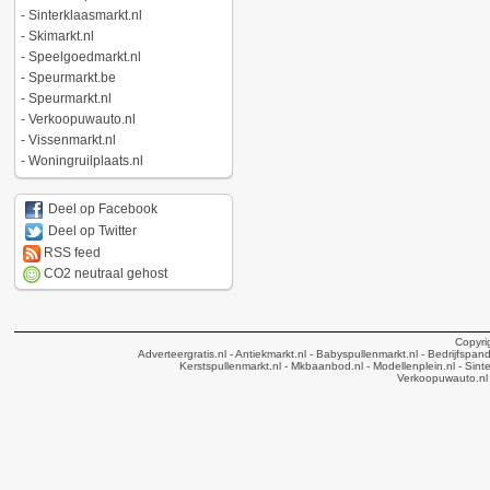
-
Sinterklaasmarkt.nl
-
Skimarkt.nl
-
Speelgoedmarkt.nl
-
Speurmarkt.be
-
Speurmarkt.nl
-
Verkoopuwauto.nl
-
Vissenmarkt.nl
-
Woningruilplaats.nl
Deel op Facebook
Deel op Twitter
RSS feed
CO2 neutraal gehost
Copyri
Adverteergratis.nl
- Antiekmarkt.nl
- Babyspullenmarkt.nl
- Bedrijfspan
Kerstspullenmarkt.nl
- Mkbaanbod.nl
- Modellenplein.nl
- Sinte
Verkoopuwauto.nl