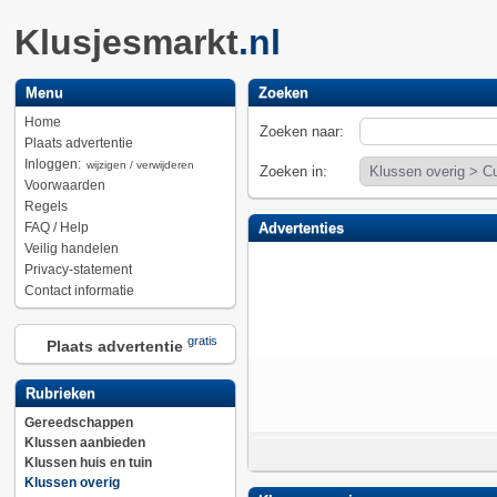
Klusjesmarkt
.nl
Menu
Zoeken
Home
Zoeken naar:
Plaats advertentie
Inloggen:
wijzigen / verwijderen
Zoeken in:
Voorwaarden
Regels
FAQ / Help
Advertenties
Veilig handelen
Privacy-statement
Contact informatie
gratis
Plaats advertentie
Rubrieken
Gereedschappen
Klussen aanbieden
Klussen huis en tuin
Klussen overig