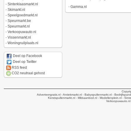
-
Sinterklaasmarkt.nl
-
Gamma.nl
-
Skimarkt.nl
-
Speelgoedmarkt.nl
-
Speurmarkt.be
-
Speurmarkt.nl
-
Verkoopuwauto.nl
-
Vissenmarkt.nl
-
Woningruilplaats.nl
Deel op Facebook
Deel op Twitter
RSS feed
CO2 neutraal gehost
Copyri
Adverteergratis.nl
- Antiekmarkt.nl
- Babyspullenmarkt.nl
- Bedrijfspan
Kerstspullenmarkt.nl
- Mkbaanbod.nl
- Modellenplein.nl
- Sinte
Verkoopuwauto.nl