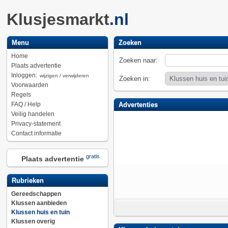
Klusjesmarkt
.nl
Menu
Zoeken
Home
Zoeken naar:
Plaats advertentie
Inloggen:
wijzigen / verwijderen
Zoeken in:
Voorwaarden
Regels
FAQ / Help
Advertenties
Veilig handelen
Privacy-statement
Contact informatie
gratis
Plaats advertentie
Rubrieken
Gereedschappen
Klussen aanbieden
Klussen huis en tuin
Klussen overig