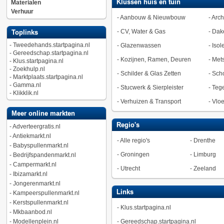
Klussen huis en tuin
Materialen
Verhuur
-
Aanbouw & Nieuwbouw
-
Arch
-
CV, Water & Gas
-
Dak
Toplinks
-
Tweedehands.startpagina.nl
-
Glazenwassen
-
Isol
-
Gereedschap.startpagina.nl
-
Kozijnen, Ramen, Deuren
-
Met
-
Klus.startpagina.nl
-
Zoekhulp.nl
-
Schilder & Glas Zetten
-
Sch
-
Marktplaats.startpagina.nl
-
Gamma.nl
-
Stucwerk & Sierpleister
-
Tege
-
Klikklik.nl
-
Verhuizen & Transport
-
Vlo
Meer online markten
Regio's
-
Adverteergratis.nl
-
Antiekmarkt.nl
-
Alle regio's
-
Drenthe
-
Babyspullenmarkt.nl
-
Groningen
-
Limburg
-
Bedrijfspandenmarkt.nl
-
Campermarkt.nl
-
Utrecht
-
Zeeland
-
Ibizamarkt.nl
-
Jongerenmarkt.nl
Links
-
Kampeerspullenmarkt.nl
-
Kerstspullenmarkt.nl
-
Klus.startpagina.nl
-
Mkbaanbod.nl
-
Modellenplein.nl
-
Gereedschap.startpagina.nl