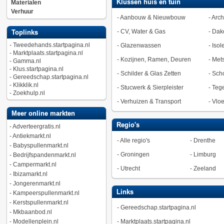
Klussen huis en tuin
Materialen
Verhuur
-
Aanbouw & Nieuwbouw
-
Arch
-
CV, Water & Gas
-
Dak
Toplinks
-
Tweedehands.startpagina.nl
-
Glazenwassen
-
Isol
-
Marktplaats.startpagina.nl
-
Kozijnen, Ramen, Deuren
-
Met
-
Gamma.nl
-
Klus.startpagina.nl
-
Schilder & Glas Zetten
-
Sch
-
Gereedschap.startpagina.nl
-
Klikklik.nl
-
Stucwerk & Sierpleister
-
Tege
-
Zoekhulp.nl
-
Verhuizen & Transport
-
Vlo
Meer online markten
Regio's
-
Adverteergratis.nl
-
Antiekmarkt.nl
-
Alle regio's
-
Drenthe
-
Babyspullenmarkt.nl
-
Groningen
-
Limburg
-
Bedrijfspandenmarkt.nl
-
Campermarkt.nl
-
Utrecht
-
Zeeland
-
Ibizamarkt.nl
-
Jongerenmarkt.nl
Links
-
Kampeerspullenmarkt.nl
-
Kerstspullenmarkt.nl
-
Gereedschap.startpagina.nl
-
Mkbaanbod.nl
-
Modellenplein.nl
-
Marktplaats.startpagina.nl