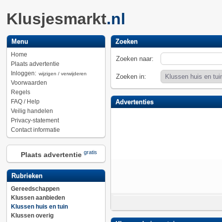
Klusjesmarkt
.nl
Menu
Zoeken
Home
Zoeken naar:
Plaats advertentie
Inloggen:
wijzigen / verwijderen
Zoeken in:
Voorwaarden
Regels
FAQ / Help
Advertenties
Veilig handelen
Privacy-statement
Contact informatie
gratis
Plaats advertentie
Rubrieken
Gereedschappen
Klussen aanbieden
Klussen huis en tuin
Klussen overig