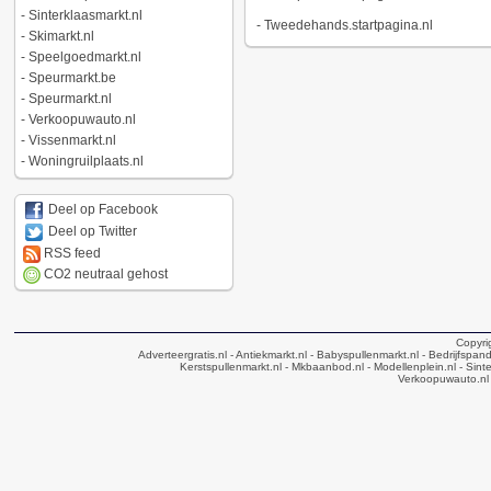
-
Sinterklaasmarkt.nl
-
Tweedehands.startpagina.nl
-
Skimarkt.nl
-
Speelgoedmarkt.nl
-
Speurmarkt.be
-
Speurmarkt.nl
-
Verkoopuwauto.nl
-
Vissenmarkt.nl
-
Woningruilplaats.nl
Deel op Facebook
Deel op Twitter
RSS feed
CO2 neutraal gehost
Copyri
Adverteergratis.nl
- Antiekmarkt.nl
- Babyspullenmarkt.nl
- Bedrijfspan
Kerstspullenmarkt.nl
- Mkbaanbod.nl
- Modellenplein.nl
- Sinte
Verkoopuwauto.nl