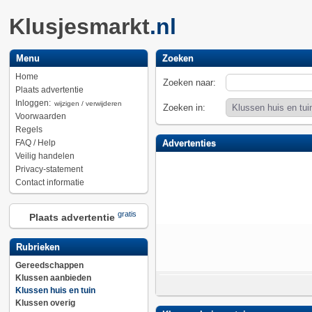
Klusjesmarkt
.nl
Menu
Zoeken
Home
Zoeken naar:
Plaats advertentie
Inloggen:
wijzigen / verwijderen
Zoeken in:
Voorwaarden
Regels
FAQ / Help
Advertenties
Veilig handelen
Privacy-statement
Contact informatie
gratis
Plaats advertentie
Rubrieken
Gereedschappen
Klussen aanbieden
Klussen huis en tuin
Klussen overig