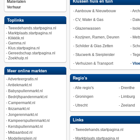
Klussen huis en tuin
Materialen
Verhuur
-
Aanbouw & Nieuwbouw
-
Arch
-
CV, Water & Gas
-
Dak
Toplinks
-
Tweedehands.startpagina.nl
-
Glazenwassen
-
Isol
-
Marktplaats.startpagina.nl
-
Kozijnen, Ramen, Deuren
-
Met
-
Klikklik.nl
-
Gamma.nl
-
Schilder & Glas Zetten
-
Sch
-
Klus.startpagina.nl
-
Gereedschap.startpagina.nl
-
Stucwerk & Sierpleister
-
Tege
-
Zoekhulp.nl
-
Verhuizen & Transport
-
Vlo
Meer online markten
Regio's
-
Adverteergratis.nl
-
Antiekmarkt.nl
-
Alle regio's
-
Drenthe
-
Babyspullenmarkt.nl
-
Groningen
-
Limburg
-
Bedrijfspandenmarkt.nl
-
Campermarkt.nl
-
Utrecht
-
Zeeland
-
Ibizamarkt.nl
-
Jongerenmarkt.nl
Links
-
Kampeerspullenmarkt.nl
-
Kerstspullenmarkt.nl
-
Tweedehands.startpagina.nl
-
Mkbaanbod.nl
-
Modellenplein.nl
-
Marktplaats.startpagina.nl