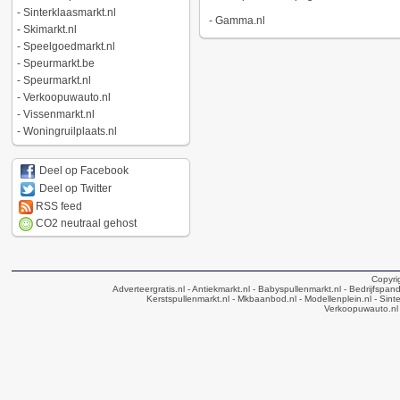
-
Sinterklaasmarkt.nl
-
Gamma.nl
-
Skimarkt.nl
-
Speelgoedmarkt.nl
-
Speurmarkt.be
-
Speurmarkt.nl
-
Verkoopuwauto.nl
-
Vissenmarkt.nl
-
Woningruilplaats.nl
Deel op Facebook
Deel op Twitter
RSS feed
CO2 neutraal gehost
Copyri
Adverteergratis.nl
- Antiekmarkt.nl
- Babyspullenmarkt.nl
- Bedrijfspan
Kerstspullenmarkt.nl
- Mkbaanbod.nl
- Modellenplein.nl
- Sinte
Verkoopuwauto.nl