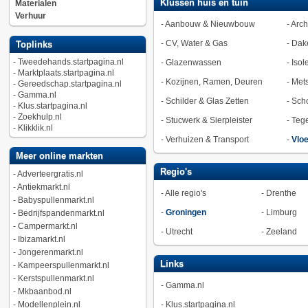
Klussen huis en tuin
Materialen
Verhuur
-
Aanbouw & Nieuwbouw
-
Arch
-
CV, Water & Gas
-
Dak
Toplinks
-
Tweedehands.startpagina.nl
-
Glazenwassen
-
Isol
-
Marktplaats.startpagina.nl
-
Kozijnen, Ramen, Deuren
-
Met
-
Gereedschap.startpagina.nl
-
Gamma.nl
-
Schilder & Glas Zetten
-
Sch
-
Klus.startpagina.nl
-
Zoekhulp.nl
-
Stucwerk & Sierpleister
-
Tege
-
Klikklik.nl
-
Verhuizen & Transport
-
Vlo
Meer online markten
Regio's
-
Adverteergratis.nl
-
Antiekmarkt.nl
-
Alle regio's
-
Drenthe
-
Babyspullenmarkt.nl
-
Groningen
-
Limburg
-
Bedrijfspandenmarkt.nl
-
Campermarkt.nl
-
Utrecht
-
Zeeland
-
Ibizamarkt.nl
-
Jongerenmarkt.nl
Links
-
Kampeerspullenmarkt.nl
-
Kerstspullenmarkt.nl
-
Gamma.nl
-
Mkbaanbod.nl
-
Modellenplein.nl
-
Klus.startpagina.nl