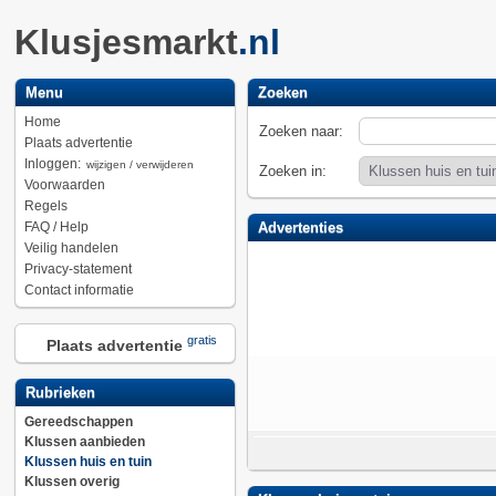
Klusjesmarkt
.nl
Menu
Zoeken
Home
Zoeken naar:
Plaats advertentie
Inloggen:
wijzigen / verwijderen
Zoeken in:
Voorwaarden
Regels
FAQ / Help
Advertenties
Veilig handelen
Privacy-statement
Contact informatie
gratis
Plaats advertentie
Rubrieken
Gereedschappen
Klussen aanbieden
Klussen huis en tuin
Klussen overig