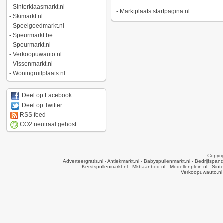
-
Sinterklaasmarkt.nl
-
Marktplaats.startpagina.nl
-
Skimarkt.nl
-
Speelgoedmarkt.nl
-
Speurmarkt.be
-
Speurmarkt.nl
-
Verkoopuwauto.nl
-
Vissenmarkt.nl
-
Woningruilplaats.nl
Deel op Facebook
Deel op Twitter
RSS feed
CO2 neutraal gehost
Copyri
Adverteergratis.nl
- Antiekmarkt.nl
- Babyspullenmarkt.nl
- Bedrijfspan
Kerstspullenmarkt.nl
- Mkbaanbod.nl
- Modellenplein.nl
- Sinte
Verkoopuwauto.nl