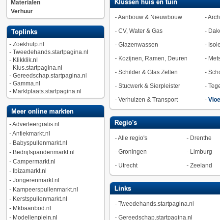
Klussen huis en tuin
Materialen
Verhuur
-
Aanbouw & Nieuwbouw
-
Arch
-
CV, Water & Gas
-
Dak
Toplinks
-
Zoekhulp.nl
-
Glazenwassen
-
Isol
-
Tweedehands.startpagina.nl
-
Kozijnen, Ramen, Deuren
-
Met
-
Klikklik.nl
-
Klus.startpagina.nl
-
Schilder & Glas Zetten
-
Sch
-
Gereedschap.startpagina.nl
-
Gamma.nl
-
Stucwerk & Sierpleister
-
Tege
-
Marktplaats.startpagina.nl
-
Verhuizen & Transport
-
Vlo
Meer online markten
Regio's
-
Adverteergratis.nl
-
Antiekmarkt.nl
-
Alle regio's
-
Drenthe
-
Babyspullenmarkt.nl
-
Groningen
-
Limburg
-
Bedrijfspandenmarkt.nl
-
Campermarkt.nl
-
Utrecht
-
Zeeland
-
Ibizamarkt.nl
-
Jongerenmarkt.nl
Links
-
Kampeerspullenmarkt.nl
-
Kerstspullenmarkt.nl
-
Tweedehands.startpagina.nl
-
Mkbaanbod.nl
-
Modellenplein.nl
-
Gereedschap.startpagina.nl