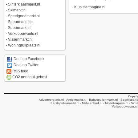
-
Sinterklaasmarkt.nl
-
Klus.startpagina.nl
-
Skimarkt.nl
-
Speelgoedmarkt.nl
-
Speurmarkt.be
-
Speurmarkt.nl
-
Verkoopuwauto.nl
-
Vissenmarkt.nl
-
Woningruilplaats.nl
Deel op Facebook
Deel op Twitter
RSS feed
CO2 neutraal gehost
Copyri
Adverteergratis.nl
- Antiekmarkt.nl
- Babyspullenmarkt.nl
- Bedrijfspan
Kerstspullenmarkt.nl
- Mkbaanbod.nl
- Modellenplein.nl
- Sinte
Verkoopuwauto.nl