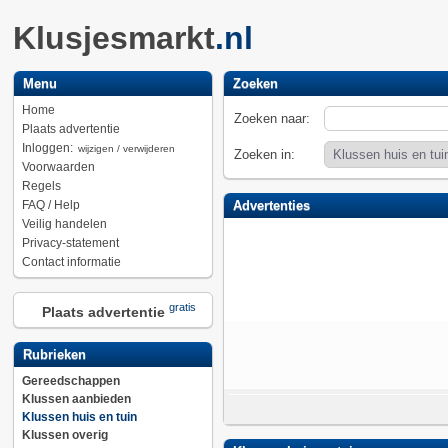
Klusjesmarkt
.nl
Menu
Zoeken
Home
Zoeken naar:
Plaats advertentie
Inloggen:
wijzigen / verwijderen
Zoeken in:
Voorwaarden
Regels
FAQ / Help
Advertenties
Veilig handelen
Privacy-statement
Contact informatie
gratis
Plaats advertentie
Rubrieken
Gereedschappen
Klussen aanbieden
Klussen huis en tuin
Klussen overig