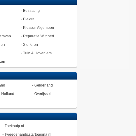
-
Bestrating
-
Elektra
-
Klussen Algemeen
aravan
-
Reparatie Witgoed
den
-
Stofferen
-
Tuin & Hoveniers
ken
and
-
Gelderland
-Holland
-
Overijssel
ë
-
Zoekhulp.nl
-
Tweedehands.startpagina.nl