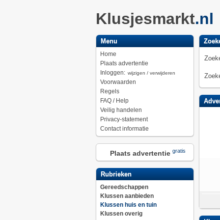
Klusjesmarkt
.nl
Menu
Zoek
Home
Zoeke
Plaats advertentie
Inloggen:
wijzigen / verwijderen
Zoeke
Voorwaarden
Regels
FAQ / Help
Adver
Veilig handelen
Privacy-statement
Contact informatie
gratis
Plaats advertentie
Rubrieken
Gereedschappen
Klussen aanbieden
Klussen huis en tuin
Klussen overig