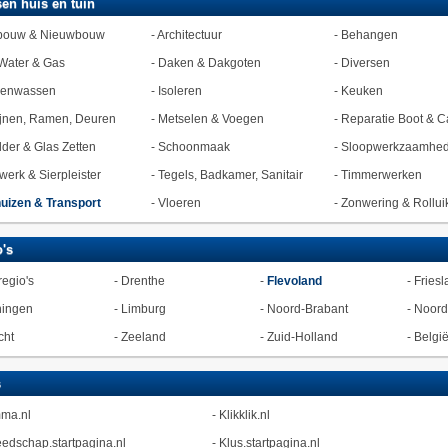
en huis en tuin
bouw & Nieuwbouw
-
Architectuur
-
Behangen
Water & Gas
-
Daken & Dakgoten
-
Diversen
zenwassen
-
Isoleren
-
Keuken
jnen, Ramen, Deuren
-
Metselen & Voegen
-
Reparatie Boot & C
lder & Glas Zetten
-
Schoonmaak
-
Sloopwerkzaamhe
werk & Sierpleister
-
Tegels, Badkamer, Sanitair
-
Timmerwerken
uizen & Transport
-
Vloeren
-
Zonwering & Rollui
's
regio's
-
Drenthe
-
Flevoland
-
Friesl
ningen
-
Limburg
-
Noord-Brabant
-
Noord
cht
-
Zeeland
-
Zuid-Holland
-
Belgi
s
ma.nl
-
Klikklik.nl
edschap.startpagina.nl
-
Klus.startpagina.nl