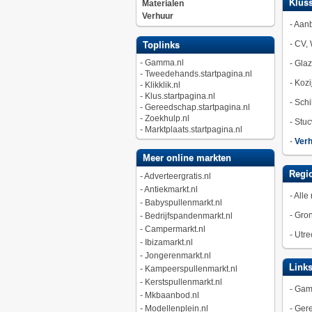
Kluss
Materialen
Verhuur
-
Aan
-
CV, 
Toplinks
-
Gamma.nl
-
Gla
-
Tweedehands.startpagina.nl
-
Kozi
-
Klikklik.nl
-
Klus.startpagina.nl
-
Schi
-
Gereedschap.startpagina.nl
-
Zoekhulp.nl
-
Stuc
-
Marktplaats.startpagina.nl
-
Verh
Meer online markten
Regio
-
Adverteergratis.nl
-
Antiekmarkt.nl
-
Alle 
-
Babyspullenmarkt.nl
-
Gro
-
Bedrijfspandenmarkt.nl
-
Campermarkt.nl
-
Utre
-
Ibizamarkt.nl
-
Jongerenmarkt.nl
Link
-
Kampeerspullenmarkt.nl
-
Kerstspullenmarkt.nl
-
Gam
-
Mkbaanbod.nl
-
Modellenplein.nl
-
Gere