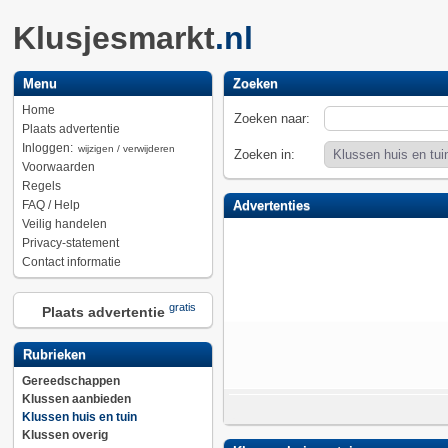
Klusjesmarkt
.nl
Menu
Zoeken
Home
Zoeken naar:
Plaats advertentie
Inloggen:
wijzigen / verwijderen
Zoeken in:
Voorwaarden
Regels
FAQ / Help
Advertenties
Veilig handelen
Privacy-statement
Contact informatie
gratis
Plaats advertentie
Rubrieken
Gereedschappen
Klussen aanbieden
Klussen huis en tuin
Klussen overig