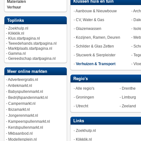
Klussen huis en tuin
Materialen
Verhuur
-
Aanbouw & Nieuwbouw
-
Arch
-
CV, Water & Gas
-
Dak
Toplinks
-
Zoekhulp.nl
-
Glazenwassen
-
Isol
-
Klikklik.nl
-
Kozijnen, Ramen, Deuren
-
Met
-
Klus.startpagina.nl
-
Tweedehands.startpagina.nl
-
Schilder & Glas Zetten
-
Sch
-
Marktplaats.startpagina.nl
-
Gamma.nl
-
Stucwerk & Sierpleister
-
Tege
-
Gereedschap.startpagina.nl
-
Verhuizen & Transport
-
Vlo
Meer online markten
Regio's
-
Adverteergratis.nl
-
Antiekmarkt.nl
-
Alle regio's
-
Drenthe
-
Babyspullenmarkt.nl
-
Groningen
-
Limburg
-
Bedrijfspandenmarkt.nl
-
Campermarkt.nl
-
Utrecht
-
Zeeland
-
Ibizamarkt.nl
-
Jongerenmarkt.nl
Links
-
Kampeerspullenmarkt.nl
-
Kerstspullenmarkt.nl
-
Zoekhulp.nl
-
Mkbaanbod.nl
-
Modellenplein.nl
-
Klikklik.nl