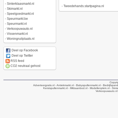
-
Sinterklaasmarkt.nl
-
Tweedehands.startpagina.nl
-
Skimarkt.nl
-
Speelgoedmarkt.nl
-
Speurmarkt.be
-
Speurmarkt.nl
-
Verkoopuwauto.nl
-
Vissenmarkt.nl
-
Woningruilplaats.nl
Deel op Facebook
Deel op Twitter
RSS feed
CO2 neutraal gehost
Copyri
Adverteergratis.nl
- Antiekmarkt.nl
- Babyspullenmarkt.nl
- Bedrijfspan
Kerstspullenmarkt.nl
- Mkbaanbod.nl
- Modellenplein.nl
- Sinte
Verkoopuwauto.nl