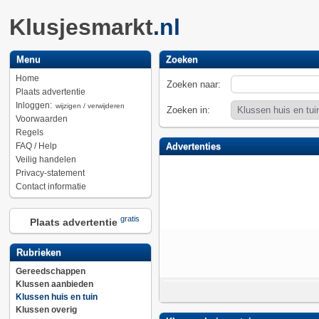
Klusjesmarkt
.nl
Menu
Zoeken
Home
Zoeken naar:
Plaats advertentie
Inloggen:
wijzigen / verwijderen
Zoeken in:
Voorwaarden
Regels
FAQ / Help
Advertenties
Veilig handelen
Privacy-statement
Contact informatie
gratis
Plaats advertentie
Rubrieken
Gereedschappen
Klussen aanbieden
Klussen huis en tuin
Klussen overig