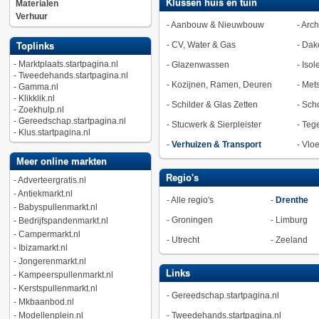
Klussen huis en tuin
Materialen
Verhuur
-
Aanbouw & Nieuwbouw
-
Arch
-
CV, Water & Gas
-
Dak
Toplinks
-
Marktplaats.startpagina.nl
-
Glazenwassen
-
Isol
-
Tweedehands.startpagina.nl
-
Kozijnen, Ramen, Deuren
-
Met
-
Gamma.nl
-
Klikklik.nl
-
Schilder & Glas Zetten
-
Sch
-
Zoekhulp.nl
-
Gereedschap.startpagina.nl
-
Stucwerk & Sierpleister
-
Tege
-
Klus.startpagina.nl
-
Verhuizen & Transport
-
Vlo
Meer online markten
Regio's
-
Adverteergratis.nl
-
Antiekmarkt.nl
-
Alle regio's
-
Drenthe
-
Babyspullenmarkt.nl
-
Groningen
-
Limburg
-
Bedrijfspandenmarkt.nl
-
Campermarkt.nl
-
Utrecht
-
Zeeland
-
Ibizamarkt.nl
-
Jongerenmarkt.nl
Links
-
Kampeerspullenmarkt.nl
-
Kerstspullenmarkt.nl
-
Gereedschap.startpagina.nl
-
Mkbaanbod.nl
-
Modellenplein.nl
-
Tweedehands.startpagina.nl