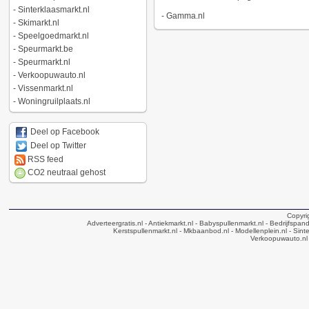
-
Sinterklaasmarkt.nl
-
Gamma.nl
-
Skimarkt.nl
-
Speelgoedmarkt.nl
-
Speurmarkt.be
-
Speurmarkt.nl
-
Verkoopuwauto.nl
-
Vissenmarkt.nl
-
Woningruilplaats.nl
Deel op Facebook
Deel op Twitter
RSS feed
CO2 neutraal gehost
Copyri
Adverteergratis.nl
- Antiekmarkt.nl
- Babyspullenmarkt.nl
- Bedrijfspan
Kerstspullenmarkt.nl
- Mkbaanbod.nl
- Modellenplein.nl
- Sinte
Verkoopuwauto.nl