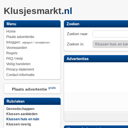
Klusjesmarkt
.nl
Menu
Zoeken
Home
Zoeken naar:
Plaats advertentie
Inloggen:
wijzigen / verwijderen
Zoeken in:
Voorwaarden
Regels
FAQ / Help
Advertenties
Veilig handelen
Privacy-statement
Contact informatie
gratis
Plaats advertentie
Rubrieken
Gereedschappen
Klussen aanbieden
Klussen huis en tuin
Klussen overig