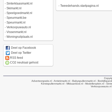
-
Sinterklaasmarkt.nl
-
Tweedehands.startpagina.nl
-
Skimarkt.nl
-
Speelgoedmarkt.nl
-
Speurmarkt.be
-
Speurmarkt.nl
-
Verkoopuwauto.nl
-
Vissenmarkt.nl
-
Woningruilplaats.nl
Deel op Facebook
Deel op Twitter
RSS feed
CO2 neutraal gehost
Copyri
Adverteergratis.nl
- Antiekmarkt.nl
- Babyspullenmarkt.nl
- Bedrijfspan
Kerstspullenmarkt.nl
- Mkbaanbod.nl
- Modellenplein.nl
- Sinte
Verkoopuwauto.nl