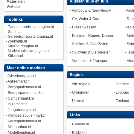
Klussen huis en tuin
Materialen
Verhuur
-
Aanbouw & Nieuwbouw
-
Arch
-
CV, Water & Gas
-
Dak
Toplinks
-
Tweedehands.startpagina.nl
-
Glazenwassen
-
Isol
-
Gamma.nl
-
Kozijnen, Ramen, Deuren
-
Met
-
Gereedschap.startpagina.nl
-
Zoekhulp.nl
-
Schilder & Glas Zetten
-
Sch
-
Klus.startpagina.nl
-
Marktplaats.startpagina.nl
-
Stucwerk & Sierpleister
-
Tege
-
Klikklik.nl
-
Verhuizen & Transport
-
Vlo
Meer online markten
Regio's
-
Adverteergratis.nl
-
Antiekmarkt.nl
-
Alle regio's
-
Drenthe
-
Babyspullenmarkt.nl
-
Groningen
-
Limburg
-
Bedrijfspandenmarkt.nl
-
Campermarkt.nl
-
Utrecht
-
Zeeland
-
Ibizamarkt.nl
-
Jongerenmarkt.nl
Links
-
Kampeerspullenmarkt.nl
-
Kerstspullenmarkt.nl
-
Gamma.nl
-
Mkbaanbod.nl
-
Modellenplein.nl
-
Klikklik.nl