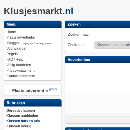
Klusjesmarkt
.nl
Menu
Zoeken
Home
Zoeken naar:
Plaats advertentie
Inloggen:
wijzigen / verwijderen
Zoeken in:
Voorwaarden
Regels
FAQ / Help
Advertenties
Veilig handelen
Privacy-statement
Contact informatie
gratis
Plaats advertentie
Rubrieken
Gereedschappen
Klussen aanbieden
Klussen huis en tuin
Klussen overig