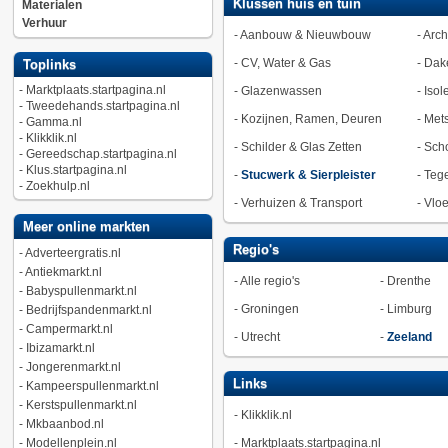
Klussen huis en tuin
Materialen
Verhuur
-
Aanbouw & Nieuwbouw
-
Arch
-
CV, Water & Gas
-
Dak
Toplinks
-
Marktplaats.startpagina.nl
-
Glazenwassen
-
Isol
-
Tweedehands.startpagina.nl
-
Kozijnen, Ramen, Deuren
-
Met
-
Gamma.nl
-
Klikklik.nl
-
Schilder & Glas Zetten
-
Sch
-
Gereedschap.startpagina.nl
-
Klus.startpagina.nl
-
Stucwerk & Sierpleister
-
Tege
-
Zoekhulp.nl
-
Verhuizen & Transport
-
Vlo
Meer online markten
Regio's
-
Adverteergratis.nl
-
Antiekmarkt.nl
-
Alle regio's
-
Drenthe
-
Babyspullenmarkt.nl
-
Groningen
-
Limburg
-
Bedrijfspandenmarkt.nl
-
Campermarkt.nl
-
Utrecht
-
Zeeland
-
Ibizamarkt.nl
-
Jongerenmarkt.nl
Links
-
Kampeerspullenmarkt.nl
-
Kerstspullenmarkt.nl
-
Klikklik.nl
-
Mkbaanbod.nl
-
Modellenplein.nl
-
Marktplaats.startpagina.nl