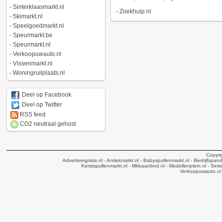
-
Sinterklaasmarkt.nl
-
Zoekhulp.nl
-
Skimarkt.nl
-
Speelgoedmarkt.nl
-
Speurmarkt.be
-
Speurmarkt.nl
-
Verkoopuwauto.nl
-
Vissenmarkt.nl
-
Woningruilplaats.nl
Deel op Facebook
Deel op Twitter
RSS feed
CO2 neutraal gehost
Copyri
Adverteergratis.nl
- Antiekmarkt.nl
- Babyspullenmarkt.nl
- Bedrijfspan
Kerstspullenmarkt.nl
- Mkbaanbod.nl
- Modellenplein.nl
- Sinte
Verkoopuwauto.nl