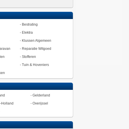
-
Bestrating
-
Elektra
-
Klussen Algemeen
aravan
-
Reparatie Witgoed
den
-
Stofferen
-
Tuin & Hoveniers
ken
and
-
Gelderland
-Holland
-
Overijssel
ë