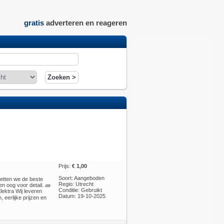
gratis
adverteren en reageren
Prijs:
€ 1,00
Soort: Aangeboden
etten we de beste
Regio: Utrecht
n oog voor detail. 🧱
Conditie: Gebruikt
ktra Wij leveren
Datum: 19-10-2025
eerlijke prijzen en