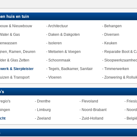
en huis en tuin
bouw & Nieuwbouw
-
Architectuur
-
Behangen
Water & Gas
-
Daken & Dakgoten
-
Diversen
zenwassen
-
Isoleren
-
Keuken
jnen, Ramen, Deuren
-
Metselen & Voegen
-
Reparatie Boot & C
lder & Glas Zetten
-
Schoonmaak
-
Sloopwerkzaamhe
werk & Sierpleister
-
Tegels, Badkamer, Sanitair
-
Timmerwerken
uizen & Transport
-
Vloeren
-
Zonwering & Rollui
's
regio's
-
Drenthe
-
Flevoland
-
Friesl
ningen
-
Limburg
-
Noord-Brabant
-
Noord
cht
-
Zeeland
-
Zuid-Holland
-
Belgi
s