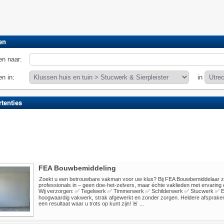
en
n naar:
n in:
in
tenties
FEA Bouwbemiddeling
Zoekt u een betrouwbare vakman voor uw klus? Bij FEA Bouwbemiddelaar z
professionals in – geen doe-het-zelvers, maar échte vaklieden met ervaring e
Wij verzorgen: ✅ Tegelwerk ✅ Timmerwerk ✅ Schilderwerk ✅ Stucwerk ✅ Ele
hoogwaardig vakwerk, strak afgewerkt en zonder zorgen. Heldere afspraken, 
een resultaat waar u trots op kunt zijn! 🚨 ...