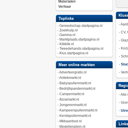
Materialen
Verhuur
Kluss
Toplinks
-
Aan
-
Gereedschap.startpagina.nl
-
Zoekhulp.nl
-
CV, 
-
Gamma.nl
-
Marktplaats.startpagina.nl
-
Gla
-
Klikklik.nl
-
Kozi
-
Tweedehands.startpagina.nl
-
Klus.startpagina.nl
-
Schi
-
Stuc
Meer online markten
-
Adverteergratis.nl
-
Verh
-
Antiekmarkt.nl
-
Babyspullenmarkt.nl
Regio
-
Bedrijfspandenmarkt.nl
-
Campermarkt.nl
-
Alle 
-
Ibizamarkt.nl
-
Gro
-
Jongerenmarkt.nl
-
Kampeerspullenmarkt.nl
-
Utre
-
Kerstspullenmarkt.nl
-
Mkbaanbod.nl
Link
-
Modellenplein.nl