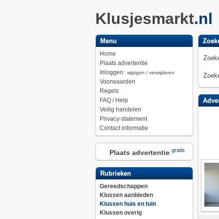
Klusjesmarkt
.nl
Menu
Zoek
Home
Zoeke
Plaats advertentie
Inloggen:
wijzigen / verwijderen
Zoeke
Voorwaarden
Regels
FAQ / Help
Adver
Veilig handelen
Privacy-statement
Contact informatie
gratis
Plaats advertentie
Rubrieken
Gereedschappen
Klussen aanbieden
Klussen huis en tuin
Klussen overig