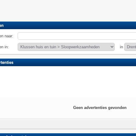
en
n naar:
n in:
in
tenties
Geen advertenties gevonden