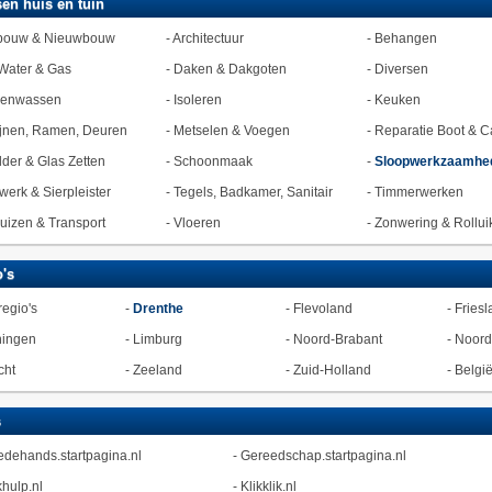
en huis en tuin
bouw & Nieuwbouw
-
Architectuur
-
Behangen
Water & Gas
-
Daken & Dakgoten
-
Diversen
zenwassen
-
Isoleren
-
Keuken
jnen, Ramen, Deuren
-
Metselen & Voegen
-
Reparatie Boot & C
lder & Glas Zetten
-
Schoonmaak
-
Sloopwerkzaamhe
werk & Sierpleister
-
Tegels, Badkamer, Sanitair
-
Timmerwerken
uizen & Transport
-
Vloeren
-
Zonwering & Rollui
's
regio's
-
Drenthe
-
Flevoland
-
Friesl
ningen
-
Limburg
-
Noord-Brabant
-
Noord
cht
-
Zeeland
-
Zuid-Holland
-
Belgi
s
dehands.startpagina.nl
-
Gereedschap.startpagina.nl
hulp.nl
-
Klikklik.nl