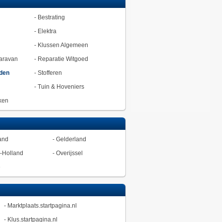
-
Bestrating
-
Elektra
-
Klussen Algemeen
aravan
-
Reparatie Witgoed
den
-
Stofferen
-
Tuin & Hoveniers
ken
and
-
Gelderland
-Holland
-
Overijssel
ë
-
Marktplaats.startpagina.nl
-
Klus.startpagina.nl