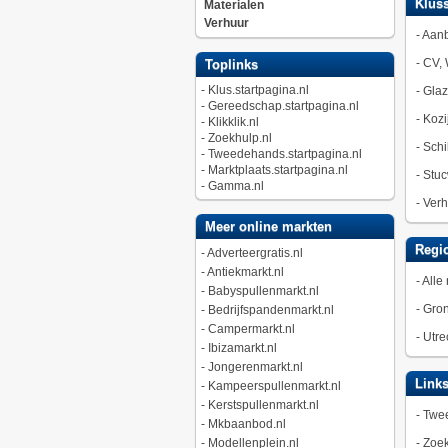
Kluss
Materialen
Verhuur
-
Aan
-
CV, 
Toplinks
-
Klus.startpagina.nl
-
Gla
-
Gereedschap.startpagina.nl
-
Kozi
-
Klikklik.nl
-
Zoekhulp.nl
-
Schi
-
Tweedehands.startpagina.nl
-
Marktplaats.startpagina.nl
-
Stuc
-
Gamma.nl
-
Verh
Meer online markten
Regio
-
Adverteergratis.nl
-
Antiekmarkt.nl
-
Alle 
-
Babyspullenmarkt.nl
-
Gro
-
Bedrijfspandenmarkt.nl
-
Campermarkt.nl
-
Utre
-
Ibizamarkt.nl
-
Jongerenmarkt.nl
Link
-
Kampeerspullenmarkt.nl
-
Kerstspullenmarkt.nl
-
Twee
-
Mkbaanbod.nl
-
Modellenplein.nl
-
Zoek