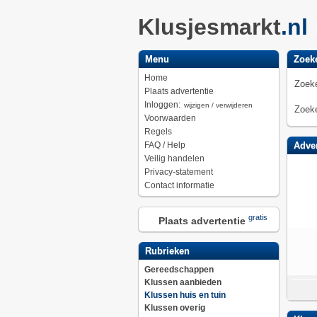
Klusjesmarkt
.nl
Menu
Zoek
Home
Zoeke
Plaats advertentie
Inloggen:
wijzigen / verwijderen
Zoeke
Voorwaarden
Regels
FAQ / Help
Adver
Veilig handelen
Privacy-statement
Contact informatie
gratis
Plaats advertentie
Rubrieken
Gereedschappen
Klussen aanbieden
Klussen huis en tuin
Klussen overig