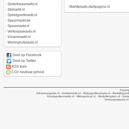
-
Sinterklaasmarkt.nl
-
Marktplaats.startpagina.nl
-
Skimarkt.nl
-
Speelgoedmarkt.nl
-
Speurmarkt.be
-
Speurmarkt.nl
-
Verkoopuwauto.nl
-
Vissenmarkt.nl
-
Woningruilplaats.nl
Deel op Facebook
Deel op Twitter
RSS feed
CO2 neutraal gehost
Copyri
Adverteergratis.nl
- Antiekmarkt.nl
- Babyspullenmarkt.nl
- Bedrijfspan
Kerstspullenmarkt.nl
- Mkbaanbod.nl
- Modellenplein.nl
- Sinte
Verkoopuwauto.nl