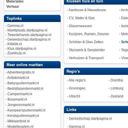
Klussen huis en tuin
Materialen
Verhuur
-
Aanbouw & Nieuwbouw
-
Arch
-
CV, Water & Gas
-
Dak
Toplinks
-
Gamma.nl
-
Glazenwassen
-
Isol
-
Marktplaats.startpagina.nl
-
Kozijnen, Ramen, Deuren
-
Met
-
Tweedehands.startpagina.nl
-
Gereedschap.startpagina.nl
-
Schilder & Glas Zetten
-
Sch
-
Klikklik.nl
-
Klus.startpagina.nl
-
Stucwerk & Sierpleister
-
Tege
-
Zoekhulp.nl
-
Verhuizen & Transport
-
Vlo
Meer online markten
Regio's
-
Adverteergratis.nl
-
Antiekmarkt.nl
-
Alle regio's
-
Drenthe
-
Babyspullenmarkt.nl
-
Groningen
-
Limburg
-
Bedrijfspandenmarkt.nl
-
Campermarkt.nl
-
Utrecht
-
Zeeland
-
Ibizamarkt.nl
-
Jongerenmarkt.nl
Links
-
Kampeerspullenmarkt.nl
-
Kerstspullenmarkt.nl
-
Gereedschap.startpagina.nl
-
Mkbaanbod.nl
-
Modellenplein.nl
-
Gamma.nl