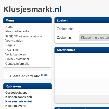
Klusjesmarkt
.nl
Menu
Zoeken
Home
Zoeken naar:
Plaats advertentie
Inloggen:
wijzigen / verwijderen
Zoeken in:
Voorwaarden
Regels
FAQ / Help
Advertenties
Veilig handelen
Privacy-statement
Contact informatie
gratis
Plaats advertentie
Rubrieken
Gereedschappen
Klussen aanbieden
Klussen huis en tuin
Klussen overig