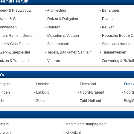
en huis en tuin
bouw & Nieuwbouw
-
Architectuur
-
Behangen
Water & Gas
-
Daken & Dakgoten
-
Diversen
zenwassen
-
Isoleren
-
Keuken
jnen, Ramen, Deuren
-
Metselen & Voegen
-
Reparatie Boot & C
lder & Glas Zetten
-
Schoonmaak
-
Sloopwerkzaamhe
werk & Sierpleister
-
Tegels, Badkamer, Sanitair
-
Timmerwerken
uizen & Transport
-
Vloeren
-
Zonwering & Rollui
's
regio's
-
Drenthe
-
Flevoland
-
Fries
ningen
-
Limburg
-
Noord-Brabant
-
Noord
cht
-
Zeeland
-
Zuid-Holland
-
Belgi
s
ma.nl
-
Marktplaats.startpagina.nl
hulp.nl
-
Klikklik.nl