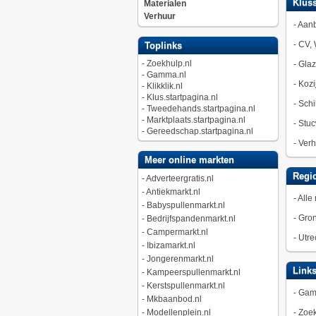
Kluss
Materialen
Verhuur
-
Aan
-
CV, 
Toplinks
-
Zoekhulp.nl
-
Gla
-
Gamma.nl
-
Kozi
-
Klikklik.nl
-
Klus.startpagina.nl
-
Schi
-
Tweedehands.startpagina.nl
-
Marktplaats.startpagina.nl
-
Stuc
-
Gereedschap.startpagina.nl
-
Verh
Meer online markten
Regio
-
Adverteergratis.nl
-
Antiekmarkt.nl
-
Alle 
-
Babyspullenmarkt.nl
-
Gro
-
Bedrijfspandenmarkt.nl
-
Campermarkt.nl
-
Utre
-
Ibizamarkt.nl
-
Jongerenmarkt.nl
Link
-
Kampeerspullenmarkt.nl
-
Kerstspullenmarkt.nl
-
Gam
-
Mkbaanbod.nl
-
Modellenplein.nl
-
Zoek