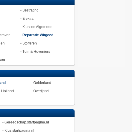
-
Bestrating
-
Elektra
-
Klussen Algemeen
aravan
-
Reparatie Witgoed
den
-
Stofferen
-
Tuin & Hoveniers
ken
land
-
Gelderland
-Holland
-
Overijssel
ë
-
Gereedschap.startpagina.nl
-
Klus.startpagina.nl