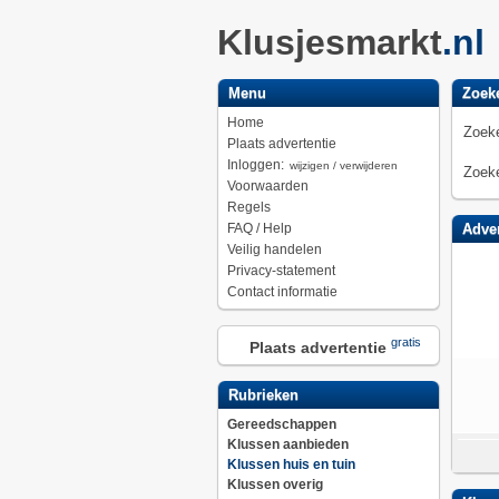
Klusjesmarkt
.nl
Menu
Zoek
Home
Zoeke
Plaats advertentie
Inloggen:
wijzigen / verwijderen
Zoeke
Voorwaarden
Regels
FAQ / Help
Adver
Veilig handelen
Privacy-statement
Contact informatie
gratis
Plaats advertentie
Rubrieken
Gereedschappen
Klussen aanbieden
Klussen huis en tuin
Klussen overig