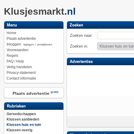
Klusjesmarkt
.nl
Menu
Zoeken
Home
Zoeken naar:
Plaats advertentie
Inloggen:
wijzigen / verwijderen
Zoeken in:
Voorwaarden
Regels
FAQ / Help
Advertenties
Veilig handelen
Privacy-statement
Contact informatie
gratis
Plaats advertentie
Rubrieken
Gereedschappen
Klussen aanbieden
Klussen huis en tuin
Klussen overig