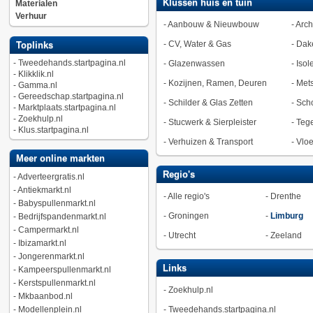
Klussen huis en tuin
Materialen
Verhuur
-
Aanbouw & Nieuwbouw
-
Arch
-
CV, Water & Gas
-
Dak
Toplinks
-
Tweedehands.startpagina.nl
-
Glazenwassen
-
Isol
-
Klikklik.nl
-
Kozijnen, Ramen, Deuren
-
Met
-
Gamma.nl
-
Gereedschap.startpagina.nl
-
Schilder & Glas Zetten
-
Sch
-
Marktplaats.startpagina.nl
-
Zoekhulp.nl
-
Stucwerk & Sierpleister
-
Tege
-
Klus.startpagina.nl
-
Verhuizen & Transport
-
Vlo
Meer online markten
Regio's
-
Adverteergratis.nl
-
Antiekmarkt.nl
-
Alle regio's
-
Drenthe
-
Babyspullenmarkt.nl
-
Groningen
-
Limburg
-
Bedrijfspandenmarkt.nl
-
Campermarkt.nl
-
Utrecht
-
Zeeland
-
Ibizamarkt.nl
-
Jongerenmarkt.nl
Links
-
Kampeerspullenmarkt.nl
-
Kerstspullenmarkt.nl
-
Zoekhulp.nl
-
Mkbaanbod.nl
-
Modellenplein.nl
-
Tweedehands.startpagina.nl