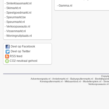
-
Sinterklaasmarkt.nl
-
Gamma.nl
-
Skimarkt.nl
-
Speelgoedmarkt.nl
-
Speurmarkt.be
-
Speurmarkt.nl
-
Verkoopuwauto.nl
-
Vissenmarkt.nl
-
Woningruilplaats.nl
Deel op Facebook
Deel op Twitter
RSS feed
CO2 neutraal gehost
Copyri
Adverteergratis.nl
- Antiekmarkt.nl
- Babyspullenmarkt.nl
- Bedrijfspan
Kerstspullenmarkt.nl
- Mkbaanbod.nl
- Modellenplein.nl
- Sinte
Verkoopuwauto.nl