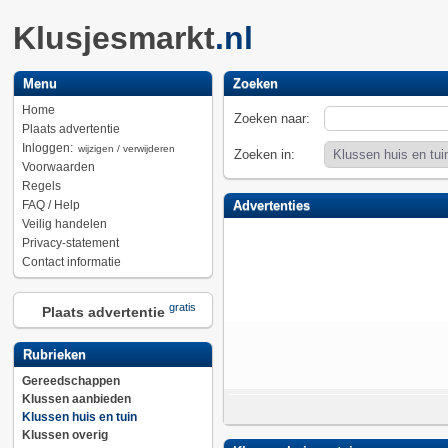
Klusjesmarkt
.nl
Menu
Zoeken
Home
Zoeken naar:
Plaats advertentie
Inloggen:
wijzigen / verwijderen
Zoeken in:
Voorwaarden
Regels
FAQ / Help
Advertenties
Veilig handelen
Privacy-statement
Contact informatie
gratis
Plaats advertentie
Rubrieken
Gereedschappen
Klussen aanbieden
Klussen huis en tuin
Klussen overig