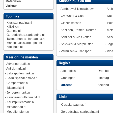
Klussen huis en tuin
Materialen
Verhuur
-
Aanbouw & Nieuwbouw
-
Arch
-
CV, Water & Gas
-
Dak
Toplinks
-
Klus.startpagina.nl
-
Glazenwassen
-
Isol
-
Klikklik.nl
-
Kozijnen, Ramen, Deuren
-
Met
-
Gamma.nl
-
Gereedschap.startpagina.nl
-
Schilder & Glas Zetten
-
Sch
-
Tweedehands.startpagina.nl
-
Marktplaats.startpagina.nl
-
Stucwerk & Sierpleister
-
Tege
-
Zoekhulp.nl
-
Verhuizen & Transport
-
Vlo
Meer online markten
Regio's
-
Adverteergratis.nl
-
Antiekmarkt.nl
-
Alle regio's
-
Drenthe
-
Babyspullenmarkt.nl
-
Groningen
-
Limburg
-
Bedrijfspandenmarkt.nl
-
Campermarkt.nl
-
Utrecht
-
Zeeland
-
Ibizamarkt.nl
-
Jongerenmarkt.nl
Links
-
Kampeerspullenmarkt.nl
-
Kerstspullenmarkt.nl
-
Klus.startpagina.nl
-
Mkbaanbod.nl
-
Modellenplein.nl
-
Gereedschap.startpagina.nl