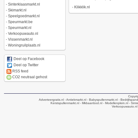
-
Sinterklaasmarkt.nl
-
Klikklik.nl
-
Skimarkt.nl
-
Speelgoedmarkt.nl
-
Speurmarkt.be
-
Speurmarkt.nl
-
Verkoopuwauto.nl
-
Vissenmarkt.nl
-
Woningruilplaats.nl
Deel op Facebook
Deel op Twitter
RSS feed
CO2 neutraal gehost
Copyri
Adverteergratis.nl
- Antiekmarkt.nl
- Babyspullenmarkt.nl
- Bedrijfspan
Kerstspullenmarkt.nl
- Mkbaanbod.nl
- Modellenplein.nl
- Sinte
Verkoopuwauto.nl