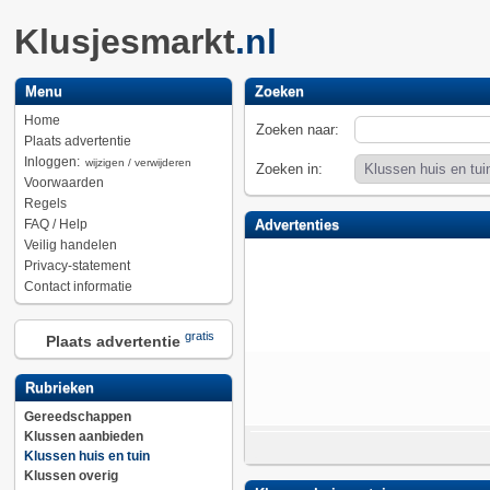
Klusjesmarkt
.nl
Menu
Zoeken
Home
Zoeken naar:
Plaats advertentie
Inloggen:
wijzigen / verwijderen
Zoeken in:
Voorwaarden
Regels
FAQ / Help
Advertenties
Veilig handelen
Privacy-statement
Contact informatie
gratis
Plaats advertentie
Rubrieken
Gereedschappen
Klussen aanbieden
Klussen huis en tuin
Klussen overig