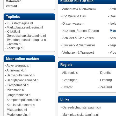
Klussen huis en tuin
Materialen
Verhuur
-
Aanbouw & Nieuwbouw
-
Arch
-
CV, Water & Gas
-
Dak
Toplinks
-
Klus.startpagina.nl
-
Glazenwassen
-
Isol
-
Marktplaats.startpagina.nl
-
Kozijnen, Ramen, Deuren
-
Met
-
Klikklik.nl
-
Gereedschap.startpagina.nl
-
Schilder & Glas Zetten
-
Sch
-
Tweedehands.startpagina.nl
-
Gamma.nl
-
Stucwerk & Sierpleister
-
Tege
-
Zoekhulp.nl
-
Verhuizen & Transport
-
Vlo
Meer online markten
Regio's
-
Adverteergratis.nl
-
Antiekmarkt.nl
-
Alle regio's
-
Drenthe
-
Babyspullenmarkt.nl
-
Groningen
-
Limburg
-
Bedrijfspandenmarkt.nl
-
Campermarkt.nl
-
Utrecht
-
Zeeland
-
Ibizamarkt.nl
-
Jongerenmarkt.nl
Links
-
Kampeerspullenmarkt.nl
-
Kerstspullenmarkt.nl
-
Gereedschap.startpagina.nl
-
Mkbaanbod.nl
-
Modellenplein.nl
-
Marktplaats.startpagina.nl