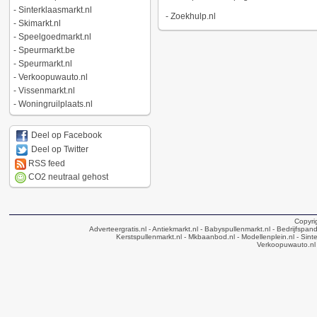
-
Sinterklaasmarkt.nl
-
Zoekhulp.nl
-
Skimarkt.nl
-
Speelgoedmarkt.nl
-
Speurmarkt.be
-
Speurmarkt.nl
-
Verkoopuwauto.nl
-
Vissenmarkt.nl
-
Woningruilplaats.nl
Deel op Facebook
Deel op Twitter
RSS feed
CO2 neutraal gehost
Copyri
Adverteergratis.nl
- Antiekmarkt.nl
- Babyspullenmarkt.nl
- Bedrijfspan
Kerstspullenmarkt.nl
- Mkbaanbod.nl
- Modellenplein.nl
- Sinte
Verkoopuwauto.nl