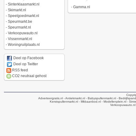
-
Sinterklaasmarkt.nl
-
Gamma.nl
-
Skimarkt.nl
-
Speelgoedmarkt.nl
-
Speurmarkt.be
-
Speurmarkt.nl
-
Verkoopuwauto.nl
-
Vissenmarkt.nl
-
Woningruilplaats.nl
Deel op Facebook
Deel op Twitter
RSS feed
CO2 neutraal gehost
Copyri
Adverteergratis.nl
- Antiekmarkt.nl
- Babyspullenmarkt.nl
- Bedrijfspan
Kerstspullenmarkt.nl
- Mkbaanbod.nl
- Modellenplein.nl
- Sinte
Verkoopuwauto.nl