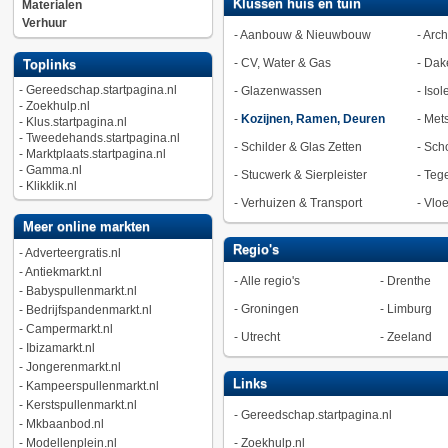
Klussen huis en tuin
Materialen
Verhuur
-
Aanbouw & Nieuwbouw
-
Arch
-
CV, Water & Gas
-
Dak
Toplinks
-
Gereedschap.startpagina.nl
-
Glazenwassen
-
Isol
-
Zoekhulp.nl
-
Kozijnen, Ramen, Deuren
-
Met
-
Klus.startpagina.nl
-
Tweedehands.startpagina.nl
-
Schilder & Glas Zetten
-
Sch
-
Marktplaats.startpagina.nl
-
Gamma.nl
-
Stucwerk & Sierpleister
-
Tege
-
Klikklik.nl
-
Verhuizen & Transport
-
Vlo
Meer online markten
Regio's
-
Adverteergratis.nl
-
Antiekmarkt.nl
-
Alle regio's
-
Drenthe
-
Babyspullenmarkt.nl
-
Groningen
-
Limburg
-
Bedrijfspandenmarkt.nl
-
Campermarkt.nl
-
Utrecht
-
Zeeland
-
Ibizamarkt.nl
-
Jongerenmarkt.nl
Links
-
Kampeerspullenmarkt.nl
-
Kerstspullenmarkt.nl
-
Gereedschap.startpagina.nl
-
Mkbaanbod.nl
-
Modellenplein.nl
-
Zoekhulp.nl