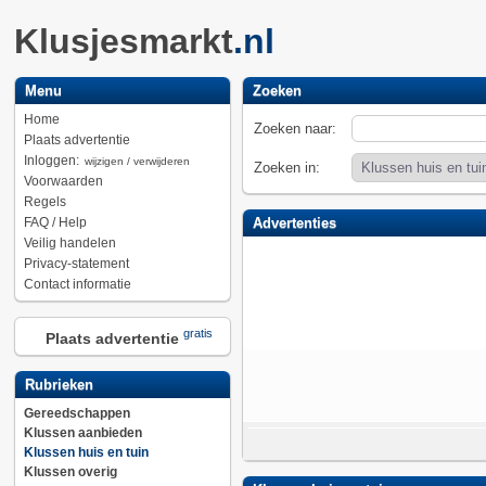
Klusjesmarkt
.nl
Menu
Zoeken
Home
Zoeken naar:
Plaats advertentie
Inloggen:
wijzigen / verwijderen
Zoeken in:
Voorwaarden
Regels
FAQ / Help
Advertenties
Veilig handelen
Privacy-statement
Contact informatie
gratis
Plaats advertentie
Rubrieken
Gereedschappen
Klussen aanbieden
Klussen huis en tuin
Klussen overig