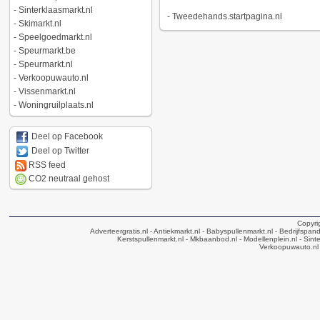
-
Sinterklaasmarkt.nl
-
Tweedehands.startpagina.nl
-
Skimarkt.nl
-
Speelgoedmarkt.nl
-
Speurmarkt.be
-
Speurmarkt.nl
-
Verkoopuwauto.nl
-
Vissenmarkt.nl
-
Woningruilplaats.nl
Deel op Facebook
Deel op Twitter
RSS feed
CO2 neutraal gehost
Copyri
Adverteergratis.nl
- Antiekmarkt.nl
- Babyspullenmarkt.nl
- Bedrijfspan
Kerstspullenmarkt.nl
- Mkbaanbod.nl
- Modellenplein.nl
- Sinte
Verkoopuwauto.nl