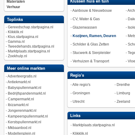
Klussen huis en tuin
Materialen
Verhuur
-
Aanbouw & Nieuwbouw
-
Arch
-
CV, Water & Gas
-
Dak
Toplinks
-
Gereedschap.startpagina.nl
-
Glazenwassen
-
Isol
-
Klikklik.nl
-
Kozijnen, Ramen, Deuren
-
Met
-
Klus.startpagina.nl
-
Gamma.nl
-
Schilder & Glas Zetten
-
Sch
-
Tweedehands.startpagina.nl
-
Marktplaats.startpagina.nl
-
Stucwerk & Sierpleister
-
Tege
-
Zoekhulp.nl
-
Verhuizen & Transport
-
Vlo
Meer online markten
Regio's
-
Adverteergratis.nl
-
Antiekmarkt.nl
-
Alle regio's
-
Drenthe
-
Babyspullenmarkt.nl
-
Groningen
-
Limburg
-
Bedrijfspandenmarkt.nl
-
Campermarkt.nl
-
Utrecht
-
Zeeland
-
Ibizamarkt.nl
-
Jongerenmarkt.nl
Links
-
Kampeerspullenmarkt.nl
-
Kerstspullenmarkt.nl
-
Marktplaats.startpagina.nl
-
Mkbaanbod.nl
-
Modellenplein.nl
-
Klikklik.nl