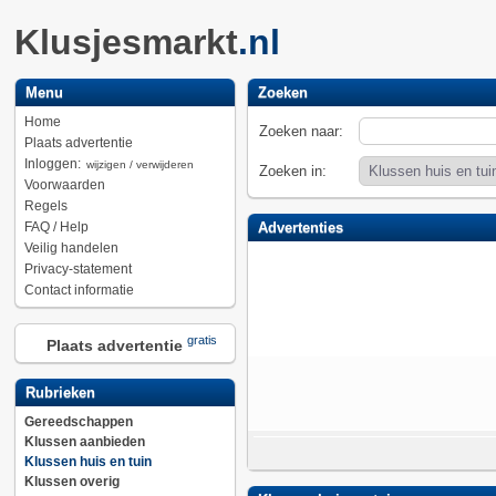
Klusjesmarkt
.nl
Menu
Zoeken
Home
Zoeken naar:
Plaats advertentie
Inloggen:
wijzigen / verwijderen
Zoeken in:
Voorwaarden
Regels
FAQ / Help
Advertenties
Veilig handelen
Privacy-statement
Contact informatie
gratis
Plaats advertentie
Rubrieken
Gereedschappen
Klussen aanbieden
Klussen huis en tuin
Klussen overig