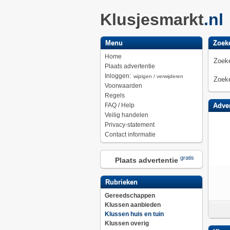
Klusjesmarkt
.nl
Menu
Zoek
Home
Zoeke
Plaats advertentie
Inloggen:
wijzigen / verwijderen
Zoeke
Voorwaarden
Regels
FAQ / Help
Adver
Veilig handelen
Privacy-statement
Contact informatie
gratis
Plaats advertentie
Rubrieken
Gereedschappen
Klussen aanbieden
Klussen huis en tuin
Klussen overig