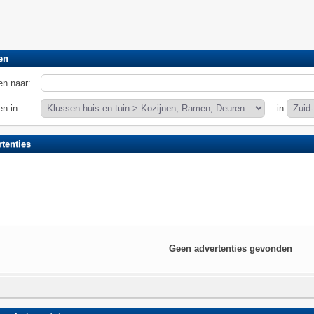
en
n naar:
n in:
in
tenties
Geen advertenties gevonden