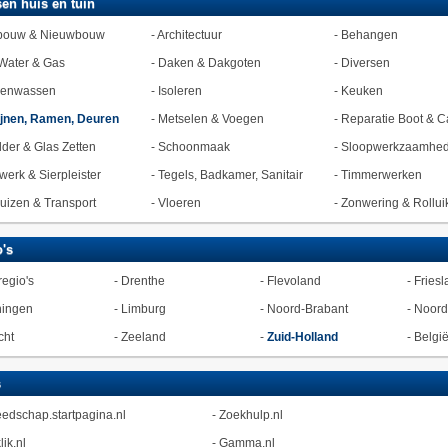
en huis en tuin
bouw & Nieuwbouw
-
Architectuur
-
Behangen
Water & Gas
-
Daken & Dakgoten
-
Diversen
zenwassen
-
Isoleren
-
Keuken
jnen, Ramen, Deuren
-
Metselen & Voegen
-
Reparatie Boot & C
lder & Glas Zetten
-
Schoonmaak
-
Sloopwerkzaamhe
werk & Sierpleister
-
Tegels, Badkamer, Sanitair
-
Timmerwerken
uizen & Transport
-
Vloeren
-
Zonwering & Rollui
's
regio's
-
Drenthe
-
Flevoland
-
Friesl
ningen
-
Limburg
-
Noord-Brabant
-
Noord
cht
-
Zeeland
-
Zuid-Holland
-
Belgi
s
edschap.startpagina.nl
-
Zoekhulp.nl
lik.nl
-
Gamma.nl