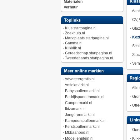
Kluss
Materialen
Verhuur
-
Aan
-
CV, 
Toplinks
-
Klus.startpagina.nl
-
Gla
-
Zoekhulp.nl
-
Kozi
-
Marktplaats.startpagina.nl
-
Gamma.nl
-
Schi
-
Klikklik.nl
-
Gereedschap.startpagina.nl
-
Stuc
-
Tweedehands.startpagina.nl
-
Verh
Meer online markten
Regio
-
Adverteergratis.nl
-
Antiekmarkt.nl
-
Alle 
-
Babyspullenmarkt.nl
-
Gro
-
Bedrijfspandenmarkt.nl
-
Campermarkt.nl
-
Utre
-
Ibizamarkt.nl
-
Jongerenmarkt.nl
Link
-
Kampeerspullenmarkt.nl
-
Kerstspullenmarkt.nl
-
Gere
-
Mkbaanbod.nl
-
Modellenplein.nl
-
Klikk