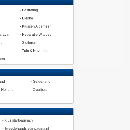
-
Bestrating
-
Elektra
-
Klussen Algemeen
aravan
-
Reparatie Witgoed
den
-
Stofferen
-
Tuin & Hoveniers
ken
and
-
Gelderland
-Holland
-
Overijssel
ë
-
Klus.startpagina.nl
-
Tweedehands.startpagina.nl