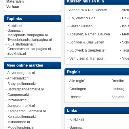
Klussen huis en tuin
Materialen
Verhuur
-
Aanbouw & Nieuwbouw
-
Arch
-
CV, Water & Gas
-
Dak
Toplinks
-
Klikklik.nl
-
Glazenwassen
-
Isol
-
Gamma.nl
-
Kozijnen, Ramen, Deuren
-
Met
-
Marktplaats.startpagina.nl
-
Tweedehands.startpagina.nl
-
Schilder & Glas Zetten
-
Sch
-
Klus.startpagina.nl
-
Gereedschap.startpagina.nl
-
Stucwerk & Sierpleister
-
Tege
-
Zoekhulp.nl
-
Verhuizen & Transport
-
Vlo
Meer online markten
Regio's
-
Adverteergratis.nl
-
Antiekmarkt.nl
-
Alle regio's
-
Drenthe
-
Babyspullenmarkt.nl
-
Groningen
-
Limburg
-
Bedrijfspandenmarkt.nl
-
Campermarkt.nl
-
Utrecht
-
Zeeland
-
Ibizamarkt.nl
-
Jongerenmarkt.nl
Links
-
Kampeerspullenmarkt.nl
-
Kerstspullenmarkt.nl
-
Klikklik.nl
-
Mkbaanbod.nl
-
Modellenplein.nl
-
Gamma.nl