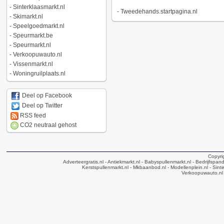
-
Sinterklaasmarkt.nl
-
Tweedehands.startpagina.nl
-
Skimarkt.nl
-
Speelgoedmarkt.nl
-
Speurmarkt.be
-
Speurmarkt.nl
-
Verkoopuwauto.nl
-
Vissenmarkt.nl
-
Woningruilplaats.nl
Deel op Facebook
Deel op Twitter
RSS feed
CO2 neutraal gehost
Copyri
Adverteergratis.nl
- Antiekmarkt.nl
- Babyspullenmarkt.nl
- Bedrijfspan
Kerstspullenmarkt.nl
- Mkbaanbod.nl
- Modellenplein.nl
- Sinte
Verkoopuwauto.nl