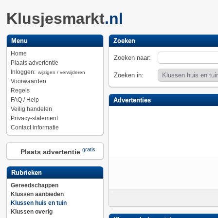
Klusjesmarkt
.nl
Menu
Zoeken
Home
Zoeken naar:
Plaats advertentie
Inloggen:
wijzigen / verwijderen
Zoeken in:
Voorwaarden
Regels
FAQ / Help
Advertenties
Veilig handelen
Privacy-statement
Contact informatie
gratis
Plaats advertentie
Rubrieken
Gereedschappen
Klussen aanbieden
Klussen huis en tuin
Klussen overig