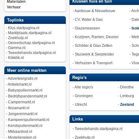
Klussen huis en tuin
Materialen
Verhuur
-
Aanbouw & Nieuwbouw
-
Arch
-
CV, Water & Gas
-
Dak
Toplinks
-
Klus.startpagina.nl
-
Glazenwassen
-
Isol
-
Marktplaats.startpagina.nl
-
Kozijnen, Ramen, Deuren
-
Met
-
Zoekhulp.nl
-
Gereedschap.startpagina.nl
-
Schilder & Glas Zetten
-
Sch
-
Gamma.nl
-
Tweedehands.startpagina.nl
-
Stucwerk & Sierpleister
-
Tege
-
Klikklik.nl
-
Verhuizen & Transport
-
Vlo
Meer online markten
Regio's
-
Adverteergratis.nl
-
Antiekmarkt.nl
-
Alle regio's
-
Drenthe
-
Babyspullenmarkt.nl
-
Groningen
-
Limburg
-
Bedrijfspandenmarkt.nl
-
Campermarkt.nl
-
Utrecht
-
Zeeland
-
Ibizamarkt.nl
-
Jongerenmarkt.nl
Links
-
Kampeerspullenmarkt.nl
-
Kerstspullenmarkt.nl
-
Tweedehands.startpagina.nl
-
Mkbaanbod.nl
-
Modellenplein.nl
-
Zoekhulp.nl