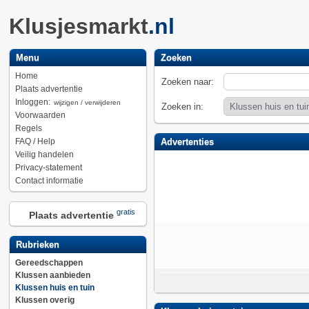
Klusjesmarkt
.nl
Menu
Zoeken
Home
Zoeken naar:
Plaats advertentie
Inloggen:
wijzigen / verwijderen
Zoeken in:
Voorwaarden
Regels
FAQ / Help
Advertenties
Veilig handelen
Privacy-statement
Contact informatie
gratis
Plaats advertentie
Rubrieken
Gereedschappen
Klussen aanbieden
Klussen huis en tuin
Klussen overig