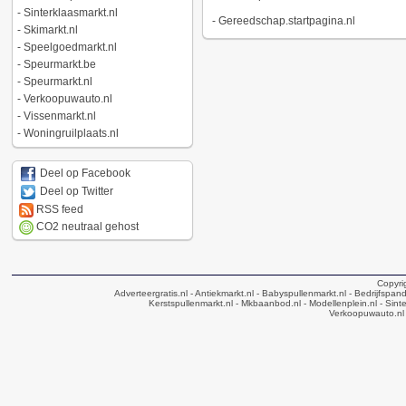
-
Sinterklaasmarkt.nl
-
Gereedschap.startpagina.nl
-
Skimarkt.nl
-
Speelgoedmarkt.nl
-
Speurmarkt.be
-
Speurmarkt.nl
-
Verkoopuwauto.nl
-
Vissenmarkt.nl
-
Woningruilplaats.nl
Deel op Facebook
Deel op Twitter
RSS feed
CO2 neutraal gehost
Copyri
Adverteergratis.nl
- Antiekmarkt.nl
- Babyspullenmarkt.nl
- Bedrijfspan
Kerstspullenmarkt.nl
- Mkbaanbod.nl
- Modellenplein.nl
- Sinte
Verkoopuwauto.nl