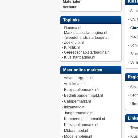
Kluss
Materialen
Verhuur
-
Aan
-
CV, 
Toplinks
-
Gamma.nl
-
Gla
-
Marktplaats.startpagina.nl
-
Kozi
-
Tweedehands.startpagina.nl
-
Zoekhulp.nl
-
Schi
-
Klikklik.nl
-
Gereedschap.startpagina.nl
-
Stuc
-
Klus.startpagina.nl
-
Verh
Meer online markten
Regio
-
Adverteergratis.nl
-
Antiekmarkt.nl
-
Alle 
-
Babyspullenmarkt.nl
-
Gro
-
Bedrijfspandenmarkt.nl
-
Campermarkt.nl
-
Utre
-
Ibizamarkt.nl
-
Jongerenmarkt.nl
Link
-
Kampeerspullenmarkt.nl
-
Kerstspullenmarkt.nl
-
Twee
-
Mkbaanbod.nl
-
Modellenplein.nl
-
Klus