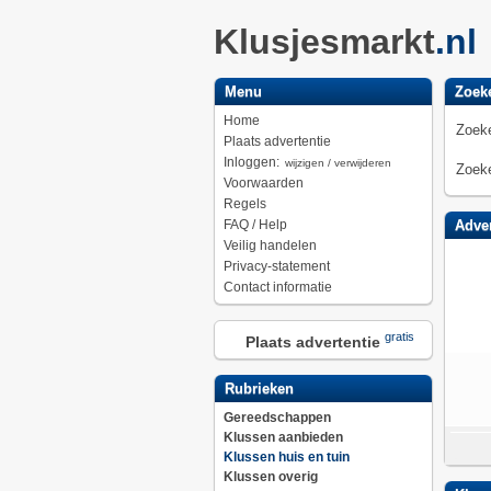
Klusjesmarkt
.nl
Menu
Zoek
Home
Zoeke
Plaats advertentie
Inloggen:
wijzigen / verwijderen
Zoeke
Voorwaarden
Regels
FAQ / Help
Adver
Veilig handelen
Privacy-statement
Contact informatie
gratis
Plaats advertentie
Rubrieken
Gereedschappen
Klussen aanbieden
Klussen huis en tuin
Klussen overig