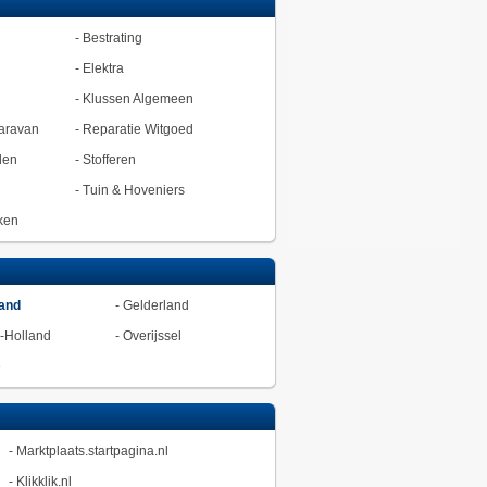
-
Bestrating
-
Elektra
-
Klussen Algemeen
aravan
-
Reparatie Witgoed
den
-
Stofferen
-
Tuin & Hoveniers
ken
land
-
Gelderland
-Holland
-
Overijssel
ë
-
Marktplaats.startpagina.nl
-
Klikklik.nl