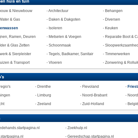
en huis en tuin
bouw & Nieuwbouw
-
Architectuur
-
Behangen
Water & Gas
-
Daken & Dakgoten
-
Diversen
zenwassen
-
Isoleren
-
Keuken
jnen, Ramen, Deuren
-
Metselen & Voegen
-
Reparatie Boot & C
lder & Glas Zetten
-
Schoonmaak
-
Sloopwerkzaamhe
werk & Sierpleister
-
Tegels, Badkamer, Sanitair
-
Timmerwerken
uizen & Transport
-
Vloeren
-
Zonwering & Rollui
's
regio's
-
Drenthe
-
Flevoland
-
Fries
ningen
-
Limburg
-
Noord-Brabant
-
Noord
cht
-
Zeeland
-
Zuid-Holland
-
Belgi
s
dehands.startpagina.nl
-
Zoekhulp.nl
.startpagina.nl
-
Gereedschap.startpagina.nl