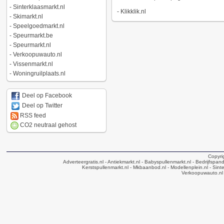
-
Sinterklaasmarkt.nl
-
Klikklik.nl
-
Skimarkt.nl
-
Speelgoedmarkt.nl
-
Speurmarkt.be
-
Speurmarkt.nl
-
Verkoopuwauto.nl
-
Vissenmarkt.nl
-
Woningruilplaats.nl
Deel op Facebook
Deel op Twitter
RSS feed
CO2 neutraal gehost
Copyri
Adverteergratis.nl
- Antiekmarkt.nl
- Babyspullenmarkt.nl
- Bedrijfspan
Kerstspullenmarkt.nl
- Mkbaanbod.nl
- Modellenplein.nl
- Sinte
Verkoopuwauto.nl