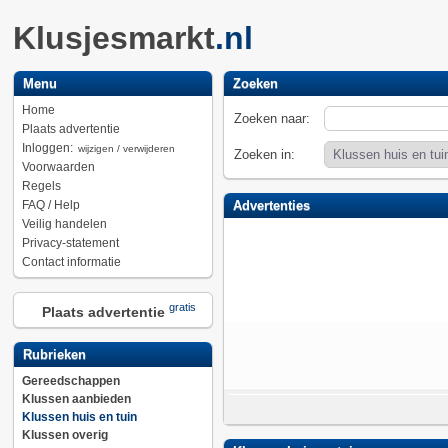
Klusjesmarkt
.nl
Menu
Zoeken
Home
Zoeken naar:
Plaats advertentie
Inloggen:
wijzigen / verwijderen
Zoeken in:
Voorwaarden
Regels
FAQ / Help
Advertenties
Veilig handelen
Privacy-statement
Contact informatie
gratis
Plaats advertentie
Rubrieken
Gereedschappen
Klussen aanbieden
Klussen huis en tuin
Klussen overig