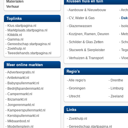
Klussen huis en tuin
Materialen
Verhuur
-
Aanbouw & Nieuwbouw
-
Arch
-
CV, Water & Gas
-
Dak
Toplinks
-
Klus.startpagina.nl
-
Glazenwassen
-
Isol
-
Marktplaats.startpagina.nl
-
Kozijnen, Ramen, Deuren
-
Met
-
Klikklik.nl
-
Gamma.nl
-
Schilder & Glas Zetten
-
Sch
-
Gereedschap.startpagina.nl
-
Zoekhulp.nl
-
Stucwerk & Sierpleister
-
Tege
-
Tweedehands.startpagina.nl
-
Verhuizen & Transport
-
Vlo
Meer online markten
Regio's
-
Adverteergratis.nl
-
Antiekmarkt.nl
-
Alle regio's
-
Drenthe
-
Babyspullenmarkt.nl
-
Groningen
-
Limburg
-
Bedrijfspandenmarkt.nl
-
Campermarkt.nl
-
Utrecht
-
Zeeland
-
Ibizamarkt.nl
-
Jongerenmarkt.nl
Links
-
Kampeerspullenmarkt.nl
-
Kerstspullenmarkt.nl
-
Zoekhulp.nl
-
Mkbaanbod.nl
-
Modellenplein.nl
-
Gereedschap.startpagina.nl