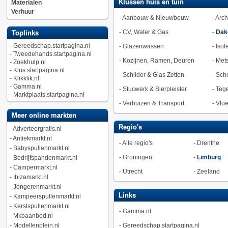
Klussen huis en tuin
Materialen
Verhuur
-
Aanbouw & Nieuwbouw
-
Arch
-
CV, Water & Gas
-
Dak
Toplinks
-
Gereedschap.startpagina.nl
-
Glazenwassen
-
Isol
-
Tweedehands.startpagina.nl
-
Kozijnen, Ramen, Deuren
-
Met
-
Zoekhulp.nl
-
Klus.startpagina.nl
-
Schilder & Glas Zetten
-
Sch
-
Klikklik.nl
-
Gamma.nl
-
Stucwerk & Sierpleister
-
Tege
-
Marktplaats.startpagina.nl
-
Verhuizen & Transport
-
Vlo
Meer online markten
Regio's
-
Adverteergratis.nl
-
Antiekmarkt.nl
-
Alle regio's
-
Drenthe
-
Babyspullenmarkt.nl
-
Groningen
-
Limburg
-
Bedrijfspandenmarkt.nl
-
Campermarkt.nl
-
Utrecht
-
Zeeland
-
Ibizamarkt.nl
-
Jongerenmarkt.nl
Links
-
Kampeerspullenmarkt.nl
-
Kerstspullenmarkt.nl
-
Gamma.nl
-
Mkbaanbod.nl
-
Modellenplein.nl
-
Gereedschap.startpagina.nl