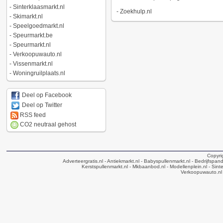
-
Sinterklaasmarkt.nl
-
Zoekhulp.nl
-
Skimarkt.nl
-
Speelgoedmarkt.nl
-
Speurmarkt.be
-
Speurmarkt.nl
-
Verkoopuwauto.nl
-
Vissenmarkt.nl
-
Woningruilplaats.nl
Deel op Facebook
Deel op Twitter
RSS feed
CO2 neutraal gehost
Copyri
Adverteergratis.nl
- Antiekmarkt.nl
- Babyspullenmarkt.nl
- Bedrijfspan
Kerstspullenmarkt.nl
- Mkbaanbod.nl
- Modellenplein.nl
- Sinte
Verkoopuwauto.nl