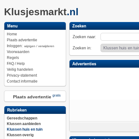
Klusjesmarkt
.nl
Menu
Zoeken
Home
Zoeken naar:
Plaats advertentie
Inloggen:
wijzigen / verwijderen
Zoeken in:
Voorwaarden
Regels
FAQ / Help
Advertenties
Veilig handelen
Privacy-statement
Contact informatie
gratis
Plaats advertentie
Rubrieken
Gereedschappen
Klussen aanbieden
Klussen huis en tuin
Klussen overig