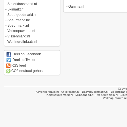
-
Sinterklaasmarkt.nl
-
Gamma.nl
-
Skimarkt.nl
-
Speelgoedmarkt.nl
-
Speurmarkt.be
-
Speurmarkt.nl
-
Verkoopuwauto.nl
-
Vissenmarkt.nl
-
Woningruilplaats.nl
Deel op Facebook
Deel op Twitter
RSS feed
CO2 neutraal gehost
Copyri
Adverteergratis.nl
- Antiekmarkt.nl
- Babyspullenmarkt.nl
- Bedrijfspan
Kerstspullenmarkt.nl
- Mkbaanbod.nl
- Modellenplein.nl
- Sinte
Verkoopuwauto.nl