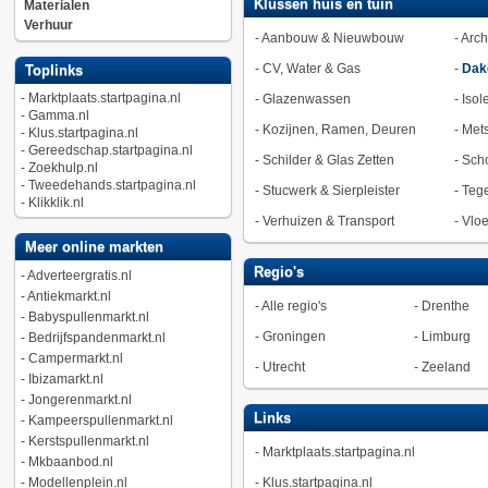
Klussen huis en tuin
Materialen
Verhuur
-
Aanbouw & Nieuwbouw
-
Arch
-
CV, Water & Gas
-
Dak
Toplinks
-
Marktplaats.startpagina.nl
-
Glazenwassen
-
Isol
-
Gamma.nl
-
Kozijnen, Ramen, Deuren
-
Met
-
Klus.startpagina.nl
-
Gereedschap.startpagina.nl
-
Schilder & Glas Zetten
-
Sch
-
Zoekhulp.nl
-
Tweedehands.startpagina.nl
-
Stucwerk & Sierpleister
-
Tege
-
Klikklik.nl
-
Verhuizen & Transport
-
Vlo
Meer online markten
Regio's
-
Adverteergratis.nl
-
Antiekmarkt.nl
-
Alle regio's
-
Drenthe
-
Babyspullenmarkt.nl
-
Groningen
-
Limburg
-
Bedrijfspandenmarkt.nl
-
Campermarkt.nl
-
Utrecht
-
Zeeland
-
Ibizamarkt.nl
-
Jongerenmarkt.nl
Links
-
Kampeerspullenmarkt.nl
-
Kerstspullenmarkt.nl
-
Marktplaats.startpagina.nl
-
Mkbaanbod.nl
-
Modellenplein.nl
-
Klus.startpagina.nl