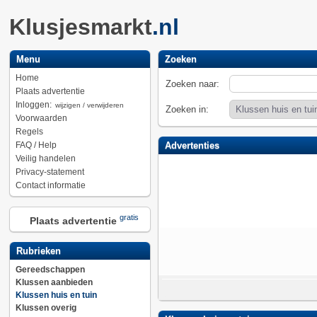
Klusjesmarkt
.nl
Menu
Zoeken
Home
Zoeken naar:
Plaats advertentie
Inloggen:
wijzigen / verwijderen
Zoeken in:
Voorwaarden
Regels
FAQ / Help
Advertenties
Veilig handelen
Privacy-statement
Contact informatie
gratis
Plaats advertentie
Rubrieken
Gereedschappen
Klussen aanbieden
Klussen huis en tuin
Klussen overig