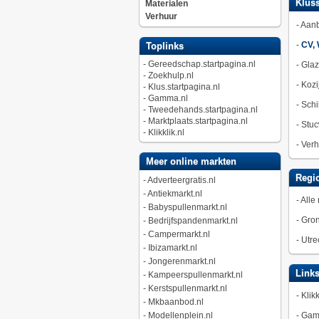
Kluss
Materialen
Verhuur
-
Aan
-
CV, 
Toplinks
-
Gereedschap.startpagina.nl
-
Gla
-
Zoekhulp.nl
-
Kozi
-
Klus.startpagina.nl
-
Gamma.nl
-
Schi
-
Tweedehands.startpagina.nl
-
Marktplaats.startpagina.nl
-
Stuc
-
Klikklik.nl
-
Verh
Meer online markten
Regio
-
Adverteergratis.nl
-
Antiekmarkt.nl
-
Alle 
-
Babyspullenmarkt.nl
-
Gro
-
Bedrijfspandenmarkt.nl
-
Campermarkt.nl
-
Utre
-
Ibizamarkt.nl
-
Jongerenmarkt.nl
Link
-
Kampeerspullenmarkt.nl
-
Kerstspullenmarkt.nl
-
Klikk
-
Mkbaanbod.nl
-
Modellenplein.nl
-
Gam