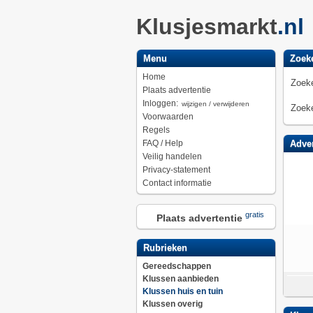
Klusjesmarkt
.nl
Menu
Zoek
Home
Zoeke
Plaats advertentie
Inloggen:
wijzigen / verwijderen
Zoeke
Voorwaarden
Regels
FAQ / Help
Adver
Veilig handelen
Privacy-statement
Contact informatie
gratis
Plaats advertentie
Rubrieken
Gereedschappen
Klussen aanbieden
Klussen huis en tuin
Klussen overig