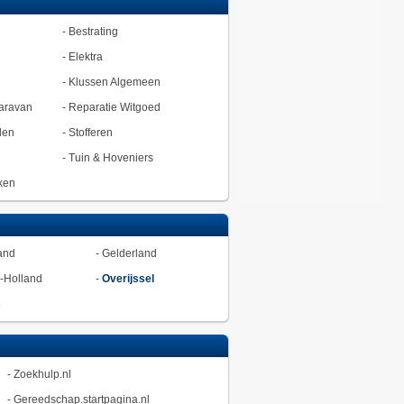
-
Bestrating
-
Elektra
-
Klussen Algemeen
aravan
-
Reparatie Witgoed
den
-
Stofferen
-
Tuin & Hoveniers
ken
and
-
Gelderland
-Holland
-
Overijssel
ë
-
Zoekhulp.nl
-
Gereedschap.startpagina.nl