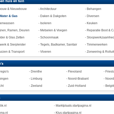
en huis en tuin
bouw & Nieuwbouw
-
Architectuur
-
Behangen
Water & Gas
-
Daken & Dakgoten
-
Diversen
zenwassen
-
Isoleren
-
Keuken
jnen, Ramen, Deuren
-
Metselen & Voegen
-
Reparatie Boot & C
lder & Glas Zetten
-
Schoonmaak
-
Sloopwerkzaamhe
werk & Sierpleister
-
Tegels, Badkamer, Sanitair
-
Timmerwerken
uizen & Transport
-
Vloeren
-
Zonwering & Rollui
's
regio's
-
Drenthe
-
Flevoland
-
Friesl
ningen
-
Limburg
-
Noord-Brabant
-
Noord
cht
-
Zeeland
-
Zuid-Holland
-
Belgi
s
lik.nl
-
Marktplaats.startpagina.nl
ma.nl
-
Klus.startpagina.nl