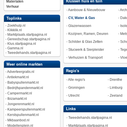
Klussen huis en tuin
Materialen
Verhuur
-
Aanbouw & Nieuwbouw
-
Arch
-
CV, Water & Gas
-
Dak
Toplinks
-
Zoekhulp.nl
-
Glazenwassen
-
Isol
-
Klikklik.nl
-
Kozijnen, Ramen, Deuren
-
Met
-
Marktplaats.startpagina.nl
-
Gereedschap.startpagina.nl
-
Schilder & Glas Zetten
-
Sch
-
Klus.startpagina.nl
-
Gamma.nl
-
Stucwerk & Sierpleister
-
Tege
-
Tweedehands.startpagina.nl
-
Verhuizen & Transport
-
Vlo
Meer online markten
Regio's
-
Adverteergratis.nl
-
Antiekmarkt.nl
-
Alle regio's
-
Drenthe
-
Babyspullenmarkt.nl
-
Groningen
-
Limburg
-
Bedrijfspandenmarkt.nl
-
Campermarkt.nl
-
Utrecht
-
Zeeland
-
Ibizamarkt.nl
-
Jongerenmarkt.nl
Links
-
Kampeerspullenmarkt.nl
-
Kerstspullenmarkt.nl
-
Tweedehands.startpagina.nl
-
Mkbaanbod.nl
-
Modellenplein.nl
-
Marktplaats.startpagina.nl