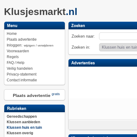
Klusjesmarkt
.nl
Menu
Zoeken
Home
Zoeken naar:
Plaats advertentie
Inloggen:
wijzigen / verwijderen
Zoeken in:
Voorwaarden
Regels
FAQ / Help
Advertenties
Veilig handelen
Privacy-statement
Contact informatie
gratis
Plaats advertentie
Rubrieken
Gereedschappen
Klussen aanbieden
Klussen huis en tuin
Klussen overig