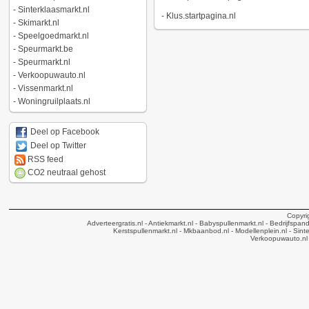
-
Sinterklaasmarkt.nl
-
Klus.startpagina.nl
-
Skimarkt.nl
-
Speelgoedmarkt.nl
-
Speurmarkt.be
-
Speurmarkt.nl
-
Verkoopuwauto.nl
-
Vissenmarkt.nl
-
Woningruilplaats.nl
Deel op Facebook
Deel op Twitter
RSS feed
CO2 neutraal gehost
Copyri
Adverteergratis.nl
- Antiekmarkt.nl
- Babyspullenmarkt.nl
- Bedrijfspan
Kerstspullenmarkt.nl
- Mkbaanbod.nl
- Modellenplein.nl
- Sinte
Verkoopuwauto.nl