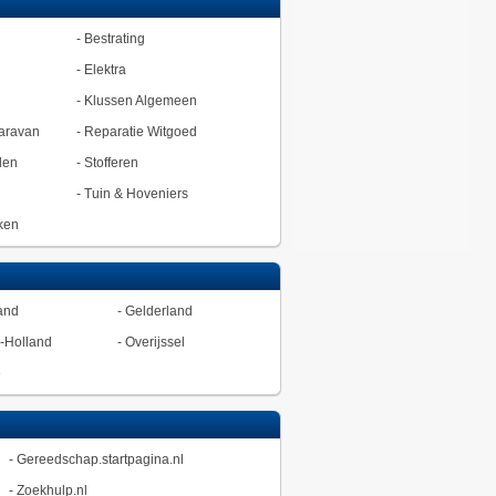
-
Bestrating
-
Elektra
-
Klussen Algemeen
aravan
-
Reparatie Witgoed
den
-
Stofferen
-
Tuin & Hoveniers
ken
and
-
Gelderland
-Holland
-
Overijssel
ë
-
Gereedschap.startpagina.nl
-
Zoekhulp.nl