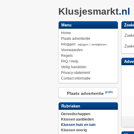
Klusjesmarkt
.nl
Menu
Zoek
Home
Zoeke
Plaats advertentie
Inloggen:
wijzigen / verwijderen
Zoeke
Voorwaarden
Regels
FAQ / Help
Adver
Veilig handelen
Privacy-statement
Contact informatie
gratis
Plaats advertentie
Rubrieken
Gereedschappen
Klussen aanbieden
Klussen huis en tuin
Klussen overig