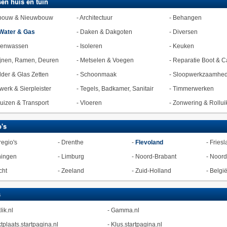
en huis en tuin
bouw & Nieuwbouw
-
Architectuur
-
Behangen
Water & Gas
-
Daken & Dakgoten
-
Diversen
zenwassen
-
Isoleren
-
Keuken
jnen, Ramen, Deuren
-
Metselen & Voegen
-
Reparatie Boot & C
lder & Glas Zetten
-
Schoonmaak
-
Sloopwerkzaamhe
werk & Sierpleister
-
Tegels, Badkamer, Sanitair
-
Timmerwerken
uizen & Transport
-
Vloeren
-
Zonwering & Rollui
's
regio's
-
Drenthe
-
Flevoland
-
Friesl
ningen
-
Limburg
-
Noord-Brabant
-
Noord
cht
-
Zeeland
-
Zuid-Holland
-
Belgi
s
lik.nl
-
Gamma.nl
tplaats.startpagina.nl
-
Klus.startpagina.nl