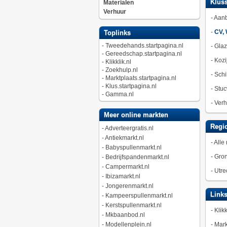
Kluss
Materialen
Verhuur
-
Aan
-
CV, 
Toplinks
-
Tweedehands.startpagina.nl
-
Gla
-
Gereedschap.startpagina.nl
-
Kozi
-
Klikklik.nl
-
Zoekhulp.nl
-
Schi
-
Marktplaats.startpagina.nl
-
Klus.startpagina.nl
-
Stuc
-
Gamma.nl
-
Verh
Meer online markten
Regio
-
Adverteergratis.nl
-
Antiekmarkt.nl
-
Alle 
-
Babyspullenmarkt.nl
-
Gro
-
Bedrijfspandenmarkt.nl
-
Campermarkt.nl
-
Utre
-
Ibizamarkt.nl
-
Jongerenmarkt.nl
Link
-
Kampeerspullenmarkt.nl
-
Kerstspullenmarkt.nl
-
Klikk
-
Mkbaanbod.nl
-
Modellenplein.nl
-
Mark