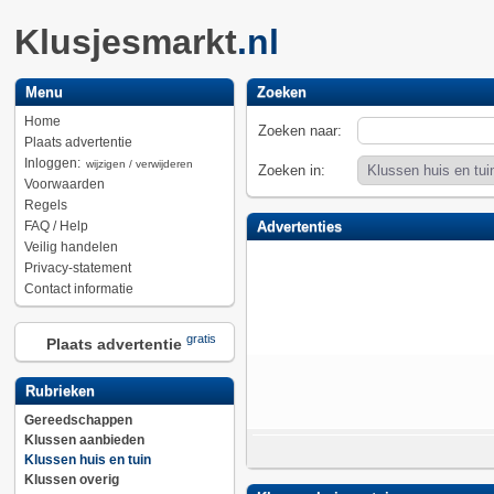
Klusjesmarkt
.nl
Menu
Zoeken
Home
Zoeken naar:
Plaats advertentie
Inloggen:
wijzigen / verwijderen
Zoeken in:
Voorwaarden
Regels
FAQ / Help
Advertenties
Veilig handelen
Privacy-statement
Contact informatie
gratis
Plaats advertentie
Rubrieken
Gereedschappen
Klussen aanbieden
Klussen huis en tuin
Klussen overig