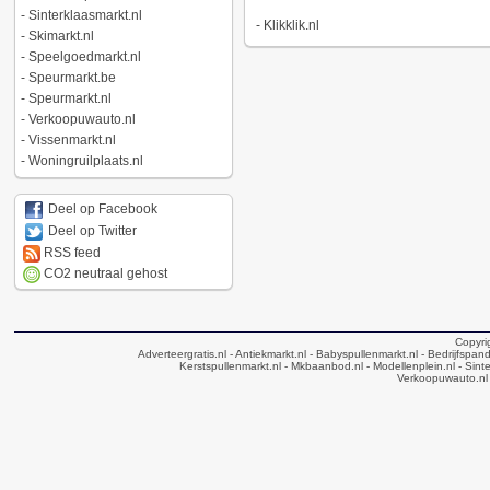
-
Sinterklaasmarkt.nl
-
Klikklik.nl
-
Skimarkt.nl
-
Speelgoedmarkt.nl
-
Speurmarkt.be
-
Speurmarkt.nl
-
Verkoopuwauto.nl
-
Vissenmarkt.nl
-
Woningruilplaats.nl
Deel op Facebook
Deel op Twitter
RSS feed
CO2 neutraal gehost
Copyri
Adverteergratis.nl
- Antiekmarkt.nl
- Babyspullenmarkt.nl
- Bedrijfspan
Kerstspullenmarkt.nl
- Mkbaanbod.nl
- Modellenplein.nl
- Sinte
Verkoopuwauto.nl