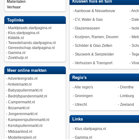
Klussen huis en tuin
Materialen
Verhuur
-
Aanbouw & Nieuwbouw
-
Arch
-
CV, Water & Gas
-
Dak
Toplinks
-
Marktplaats.startpagina.nl
-
Glazenwassen
-
Isol
-
Klus.startpagina.nl
-
Kozijnen, Ramen, Deuren
-
Met
-
Klikklik.nl
-
Tweedehands.startpagina.nl
-
Schilder & Glas Zetten
-
Sch
-
Gereedschap.startpagina.nl
-
Gamma.nl
-
Stucwerk & Sierpleister
-
Tege
-
Zoekhulp.nl
-
Verhuizen & Transport
-
Vlo
Meer online markten
Regio's
-
Adverteergratis.nl
-
Antiekmarkt.nl
-
Alle regio's
-
Drenthe
-
Babyspullenmarkt.nl
-
Groningen
-
Limburg
-
Bedrijfspandenmarkt.nl
-
Campermarkt.nl
-
Utrecht
-
Zeeland
-
Ibizamarkt.nl
-
Jongerenmarkt.nl
Links
-
Kampeerspullenmarkt.nl
-
Kerstspullenmarkt.nl
-
Klus.startpagina.nl
-
Mkbaanbod.nl
-
Modellenplein.nl
-
Gamma.nl