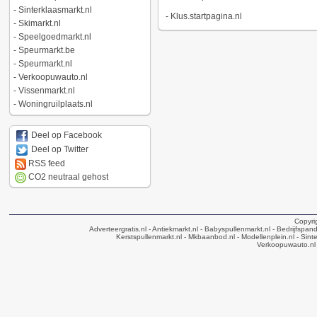
-
Sinterklaasmarkt.nl
-
Klus.startpagina.nl
-
Skimarkt.nl
-
Speelgoedmarkt.nl
-
Speurmarkt.be
-
Speurmarkt.nl
-
Verkoopuwauto.nl
-
Vissenmarkt.nl
-
Woningruilplaats.nl
Deel op Facebook
Deel op Twitter
RSS feed
CO2 neutraal gehost
Copyri
Adverteergratis.nl
- Antiekmarkt.nl
- Babyspullenmarkt.nl
- Bedrijfspan
Kerstspullenmarkt.nl
- Mkbaanbod.nl
- Modellenplein.nl
- Sinte
Verkoopuwauto.nl