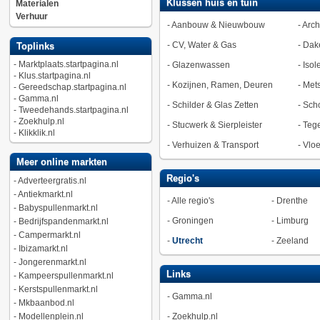
Klussen huis en tuin
Materialen
Verhuur
-
Aanbouw & Nieuwbouw
-
Arch
-
CV, Water & Gas
-
Dak
Toplinks
-
Marktplaats.startpagina.nl
-
Glazenwassen
-
Isol
-
Klus.startpagina.nl
-
Kozijnen, Ramen, Deuren
-
Met
-
Gereedschap.startpagina.nl
-
Gamma.nl
-
Schilder & Glas Zetten
-
Sch
-
Tweedehands.startpagina.nl
-
Zoekhulp.nl
-
Stucwerk & Sierpleister
-
Tege
-
Klikklik.nl
-
Verhuizen & Transport
-
Vlo
Meer online markten
Regio's
-
Adverteergratis.nl
-
Antiekmarkt.nl
-
Alle regio's
-
Drenthe
-
Babyspullenmarkt.nl
-
Groningen
-
Limburg
-
Bedrijfspandenmarkt.nl
-
Campermarkt.nl
-
Utrecht
-
Zeeland
-
Ibizamarkt.nl
-
Jongerenmarkt.nl
Links
-
Kampeerspullenmarkt.nl
-
Kerstspullenmarkt.nl
-
Gamma.nl
-
Mkbaanbod.nl
-
Modellenplein.nl
-
Zoekhulp.nl