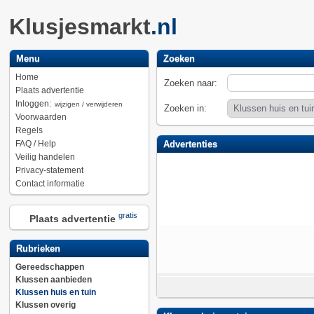
Klusjesmarkt
.nl
Menu
Zoeken
Home
Zoeken naar:
Plaats advertentie
Inloggen:
wijzigen / verwijderen
Zoeken in:
Voorwaarden
Regels
FAQ / Help
Advertenties
Veilig handelen
Privacy-statement
Contact informatie
gratis
Plaats advertentie
Rubrieken
Gereedschappen
Klussen aanbieden
Klussen huis en tuin
Klussen overig