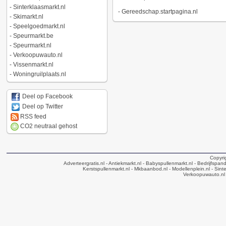
-
Sinterklaasmarkt.nl
-
Gereedschap.startpagina.nl
-
Skimarkt.nl
-
Speelgoedmarkt.nl
-
Speurmarkt.be
-
Speurmarkt.nl
-
Verkoopuwauto.nl
-
Vissenmarkt.nl
-
Woningruilplaats.nl
Deel op Facebook
Deel op Twitter
RSS feed
CO2 neutraal gehost
Copyri
Adverteergratis.nl
- Antiekmarkt.nl
- Babyspullenmarkt.nl
- Bedrijfspan
Kerstspullenmarkt.nl
- Mkbaanbod.nl
- Modellenplein.nl
- Sinte
Verkoopuwauto.nl