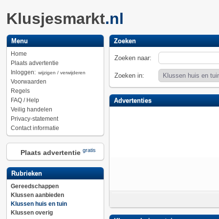
Klusjesmarkt
.nl
Menu
Zoeken
Home
Zoeken naar:
Plaats advertentie
Inloggen:
wijzigen / verwijderen
Zoeken in:
Voorwaarden
Regels
FAQ / Help
Advertenties
Veilig handelen
Privacy-statement
Contact informatie
gratis
Plaats advertentie
Rubrieken
Gereedschappen
Klussen aanbieden
Klussen huis en tuin
Klussen overig