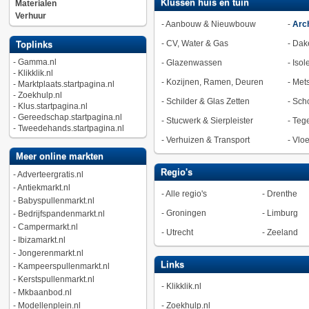
Klussen huis en tuin
Materialen
Verhuur
-
Aanbouw & Nieuwbouw
-
Arch
-
CV, Water & Gas
-
Dak
Toplinks
-
Gamma.nl
-
Glazenwassen
-
Isol
-
Klikklik.nl
-
Kozijnen, Ramen, Deuren
-
Met
-
Marktplaats.startpagina.nl
-
Zoekhulp.nl
-
Schilder & Glas Zetten
-
Sch
-
Klus.startpagina.nl
-
Gereedschap.startpagina.nl
-
Stucwerk & Sierpleister
-
Tege
-
Tweedehands.startpagina.nl
-
Verhuizen & Transport
-
Vlo
Meer online markten
Regio's
-
Adverteergratis.nl
-
Antiekmarkt.nl
-
Alle regio's
-
Drenthe
-
Babyspullenmarkt.nl
-
Groningen
-
Limburg
-
Bedrijfspandenmarkt.nl
-
Campermarkt.nl
-
Utrecht
-
Zeeland
-
Ibizamarkt.nl
-
Jongerenmarkt.nl
Links
-
Kampeerspullenmarkt.nl
-
Kerstspullenmarkt.nl
-
Klikklik.nl
-
Mkbaanbod.nl
-
Modellenplein.nl
-
Zoekhulp.nl