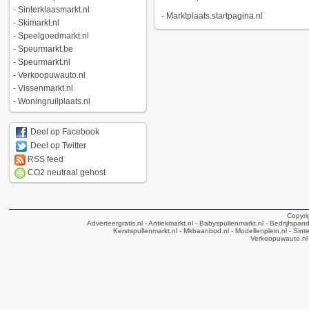
-
Sinterklaasmarkt.nl
-
Marktplaats.startpagina.nl
-
Skimarkt.nl
-
Speelgoedmarkt.nl
-
Speurmarkt.be
-
Speurmarkt.nl
-
Verkoopuwauto.nl
-
Vissenmarkt.nl
-
Woningruilplaats.nl
Deel op Facebook
Deel op Twitter
RSS feed
CO2 neutraal gehost
Copyri
Adverteergratis.nl
- Antiekmarkt.nl
- Babyspullenmarkt.nl
- Bedrijfspan
Kerstspullenmarkt.nl
- Mkbaanbod.nl
- Modellenplein.nl
- Sinte
Verkoopuwauto.nl