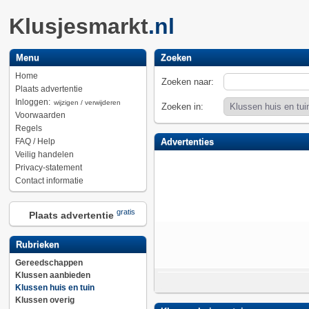
Klusjesmarkt
.nl
Menu
Zoeken
Home
Zoeken naar:
Plaats advertentie
Inloggen:
wijzigen / verwijderen
Zoeken in:
Voorwaarden
Regels
FAQ / Help
Advertenties
Veilig handelen
Privacy-statement
Contact informatie
gratis
Plaats advertentie
Rubrieken
Gereedschappen
Klussen aanbieden
Klussen huis en tuin
Klussen overig