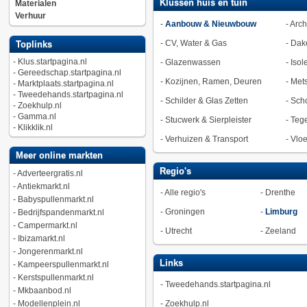
Klussen huis en tuin
Materialen
Verhuur
-
Aanbouw & Nieuwbouw
-
Arch
-
CV, Water & Gas
-
Dak
Toplinks
-
Klus.startpagina.nl
-
Glazenwassen
-
Isol
-
Gereedschap.startpagina.nl
-
Kozijnen, Ramen, Deuren
-
Met
-
Marktplaats.startpagina.nl
-
Tweedehands.startpagina.nl
-
Schilder & Glas Zetten
-
Sch
-
Zoekhulp.nl
-
Gamma.nl
-
Stucwerk & Sierpleister
-
Tege
-
Klikklik.nl
-
Verhuizen & Transport
-
Vlo
Meer online markten
Regio's
-
Adverteergratis.nl
-
Antiekmarkt.nl
-
Alle regio's
-
Drenthe
-
Babyspullenmarkt.nl
-
Groningen
-
Limburg
-
Bedrijfspandenmarkt.nl
-
Campermarkt.nl
-
Utrecht
-
Zeeland
-
Ibizamarkt.nl
-
Jongerenmarkt.nl
Links
-
Kampeerspullenmarkt.nl
-
Kerstspullenmarkt.nl
-
Tweedehands.startpagina.nl
-
Mkbaanbod.nl
-
Modellenplein.nl
-
Zoekhulp.nl