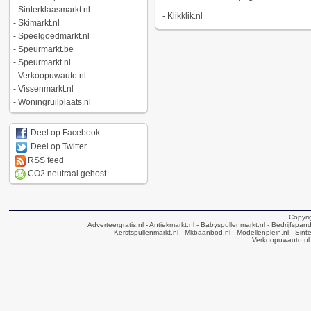
-
Sinterklaasmarkt.nl
-
Klikklik.nl
-
Skimarkt.nl
-
Speelgoedmarkt.nl
-
Speurmarkt.be
-
Speurmarkt.nl
-
Verkoopuwauto.nl
-
Vissenmarkt.nl
-
Woningruilplaats.nl
Deel op Facebook
Deel op Twitter
RSS feed
CO2 neutraal gehost
Copyri
Adverteergratis.nl
- Antiekmarkt.nl
- Babyspullenmarkt.nl
- Bedrijfspan
Kerstspullenmarkt.nl
- Mkbaanbod.nl
- Modellenplein.nl
- Sinte
Verkoopuwauto.nl