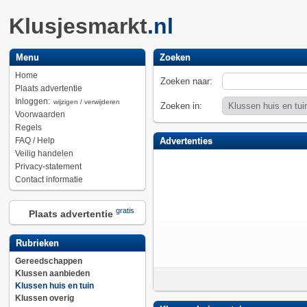
Klusjesmarkt
.nl
Menu
Zoeken
Home
Zoeken naar:
Plaats advertentie
Inloggen:
wijzigen / verwijderen
Zoeken in:
Voorwaarden
Regels
FAQ / Help
Advertenties
Veilig handelen
Privacy-statement
Contact informatie
gratis
Plaats advertentie
Rubrieken
Gereedschappen
Klussen aanbieden
Klussen huis en tuin
Klussen overig