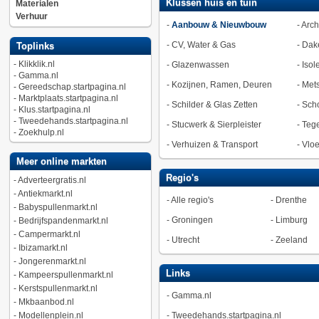
Klussen huis en tuin
Materialen
Verhuur
-
Aanbouw & Nieuwbouw
-
Arch
-
CV, Water & Gas
-
Dak
Toplinks
-
Klikklik.nl
-
Glazenwassen
-
Isol
-
Gamma.nl
-
Kozijnen, Ramen, Deuren
-
Met
-
Gereedschap.startpagina.nl
-
Marktplaats.startpagina.nl
-
Schilder & Glas Zetten
-
Sch
-
Klus.startpagina.nl
-
Tweedehands.startpagina.nl
-
Stucwerk & Sierpleister
-
Tege
-
Zoekhulp.nl
-
Verhuizen & Transport
-
Vlo
Meer online markten
Regio's
-
Adverteergratis.nl
-
Antiekmarkt.nl
-
Alle regio's
-
Drenthe
-
Babyspullenmarkt.nl
-
Groningen
-
Limburg
-
Bedrijfspandenmarkt.nl
-
Campermarkt.nl
-
Utrecht
-
Zeeland
-
Ibizamarkt.nl
-
Jongerenmarkt.nl
Links
-
Kampeerspullenmarkt.nl
-
Kerstspullenmarkt.nl
-
Gamma.nl
-
Mkbaanbod.nl
-
Modellenplein.nl
-
Tweedehands.startpagina.nl