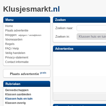
Klusjesmarkt
.nl
Menu
Zoeken
Home
Zoeken naar:
Plaats advertentie
Inloggen:
wijzigen / verwijderen
Zoeken in:
Voorwaarden
Regels
FAQ / Help
Advertenties
Veilig handelen
Privacy-statement
Contact informatie
gratis
Plaats advertentie
Rubrieken
Gereedschappen
Klussen aanbieden
Klussen huis en tuin
Klussen overig