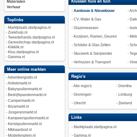
Klussen huis en tuin
Materialen
Verhuur
-
Aanbouw & Nieuwbouw
-
Arch
-
CV, Water & Gas
-
Dak
Toplinks
-
Marktplaats.startpagina.nl
-
Glazenwassen
-
Isol
-
Zoekhulp.nl
-
Kozijnen, Ramen, Deuren
-
Met
-
Tweedehands.startpagina.nl
-
Gereedschap.startpagina.nl
-
Schilder & Glas Zetten
-
Sch
-
Klikklik.nl
-
Klus.startpagina.nl
-
Stucwerk & Sierpleister
-
Tege
-
Gamma.nl
-
Verhuizen & Transport
-
Vlo
Meer online markten
Regio's
-
Adverteergratis.nl
-
Antiekmarkt.nl
-
Alle regio's
-
Drenthe
-
Babyspullenmarkt.nl
-
Groningen
-
Limburg
-
Bedrijfspandenmarkt.nl
-
Campermarkt.nl
-
Utrecht
-
Zeeland
-
Ibizamarkt.nl
-
Jongerenmarkt.nl
Links
-
Kampeerspullenmarkt.nl
-
Kerstspullenmarkt.nl
-
Marktplaats.startpagina.nl
-
Mkbaanbod.nl
-
Modellenplein.nl
-
Gamma.nl