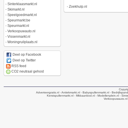
-
Sinterklaasmarkt.nl
-
Zoekhulp.nl
-
Skimarkt.nl
-
Speelgoedmarkt.nl
-
Speurmarkt.be
-
Speurmarkt.nl
-
Verkoopuwauto.nl
-
Vissenmarkt.nl
-
Woningruilplaats.nl
Deel op Facebook
Deel op Twitter
RSS feed
CO2 neutraal gehost
Copyri
Adverteergratis.nl
- Antiekmarkt.nl
- Babyspullenmarkt.nl
- Bedrijfspan
Kerstspullenmarkt.nl
- Mkbaanbod.nl
- Modellenplein.nl
- Sinte
Verkoopuwauto.nl