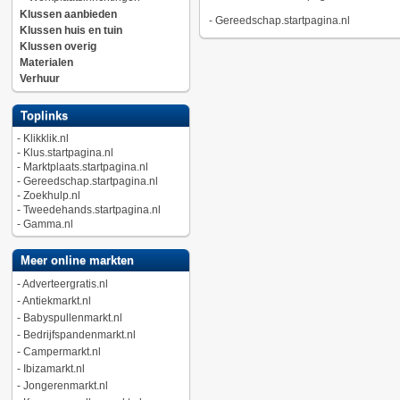
Klussen aanbieden
-
Gereedschap.startpagina.nl
Klussen huis en tuin
Klussen overig
Materialen
Verhuur
Toplinks
-
Klikklik.nl
-
Klus.startpagina.nl
-
Marktplaats.startpagina.nl
-
Gereedschap.startpagina.nl
-
Zoekhulp.nl
-
Tweedehands.startpagina.nl
-
Gamma.nl
Meer online markten
-
Adverteergratis.nl
-
Antiekmarkt.nl
-
Babyspullenmarkt.nl
-
Bedrijfspandenmarkt.nl
-
Campermarkt.nl
-
Ibizamarkt.nl
-
Jongerenmarkt.nl