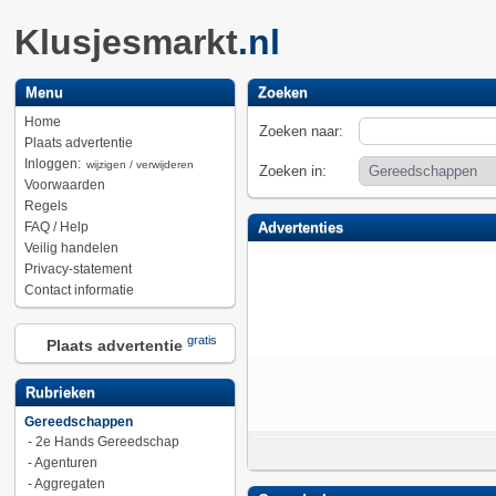
Klusjesmarkt
.nl
Menu
Zoeken
Home
Zoeken naar:
Plaats advertentie
Inloggen:
wijzigen / verwijderen
Zoeken in:
Voorwaarden
Regels
FAQ / Help
Advertenties
Veilig handelen
Privacy-statement
Contact informatie
gratis
Plaats advertentie
Rubrieken
Gereedschappen
-
2e Hands Gereedschap
-
Agenturen
-
Aggregaten