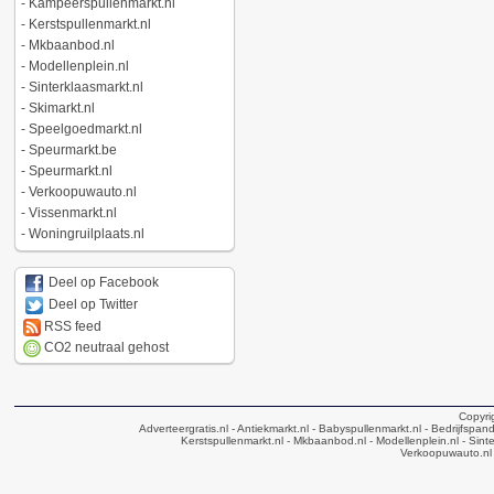
-
Kampeerspullenmarkt.nl
-
Kerstspullenmarkt.nl
-
Mkbaanbod.nl
-
Modellenplein.nl
-
Sinterklaasmarkt.nl
-
Skimarkt.nl
-
Speelgoedmarkt.nl
-
Speurmarkt.be
-
Speurmarkt.nl
-
Verkoopuwauto.nl
-
Vissenmarkt.nl
-
Woningruilplaats.nl
Deel op Facebook
Deel op Twitter
RSS feed
CO2 neutraal gehost
Copyri
Adverteergratis.nl
- Antiekmarkt.nl
- Babyspullenmarkt.nl
- Bedrijfspan
Kerstspullenmarkt.nl
- Mkbaanbod.nl
- Modellenplein.nl
- Sinte
Verkoopuwauto.nl