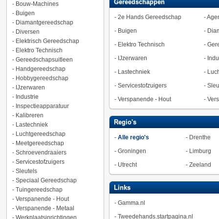
Gereedschappen
-
Bouw-Machines
-
Buigen
-
2e Hands Gereedschap
-
Agen
-
Diamantgereedschap
-
Buigen
-
Dia
-
Diversen
-
Elektrisch Gereedschap
-
Elektro Technisch
-
Ger
-
Elektro Technisch
-
IJzerwaren
-
Indu
-
Gereedschapsuitleen
-
Handgereedschap
-
Lastechniek
-
Luc
-
Hobbygereedschap
-
Servicestofzuigers
-
Sleu
-
IJzerwaren
-
Industrie
-
Verspanende - Hout
-
Vers
-
Inspectieapparatuur
-
Kalibreren
Regio's
-
Lastechniek
-
Luchtgereedschap
-
Alle regio's
-
Drenthe
-
Meetgereedschap
-
Groningen
-
Limburg
-
Schroevendraaiers
-
Servicestofzuigers
-
Utrecht
-
Zeeland
-
Sleutels
-
Speciaal Gereedschap
Links
-
Tuingereedschap
-
Verspanende - Hout
-
Gamma.nl
-
Verspanende - Metaal
-
Tweedehands.startpagina.nl
-
Werkplaatsinrichtingen