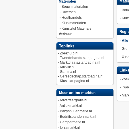
Mater
Materialen
-
Bouw materialen
-
Bouw
-
Diversen
-
Houthandels
-
Kuns
-
Klus materialen
-
Kunststof Materialen
Regio
Verhuur
-
Alle
Toplinks
-
Gro
-
Zoekhulp.nl
-
Utre
-
Tweedehands.startpagina.nl
-
Marktplaats.startpagina.nl
-
Klikklik.nl
Link
-
Gamma.nl
-
Gereedschap.startpagina.nl
-
Zoek
-
Klus.startpagina.nl
-
Twee
Meer online markten
-
Mark
-
Adverteergratis.nl
-
Antiekmarkt.nl
-
Babyspullenmarkt.nl
-
Bedrijfspandenmarkt.nl
-
Campermarkt.nl
-
Ibizamarkt.nl