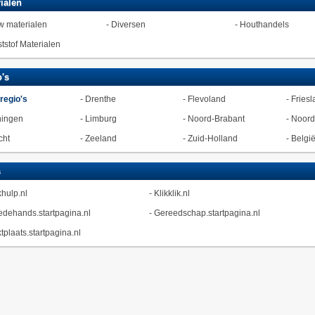
ialen
 materialen
-
Diversen
-
Houthandels
tstof Materialen
's
 regio's
-
Drenthe
-
Flevoland
-
Friesl
ningen
-
Limburg
-
Noord-Brabant
-
Noord
cht
-
Zeeland
-
Zuid-Holland
-
Belgi
s
hulp.nl
-
Klikklik.nl
dehands.startpagina.nl
-
Gereedschap.startpagina.nl
tplaats.startpagina.nl