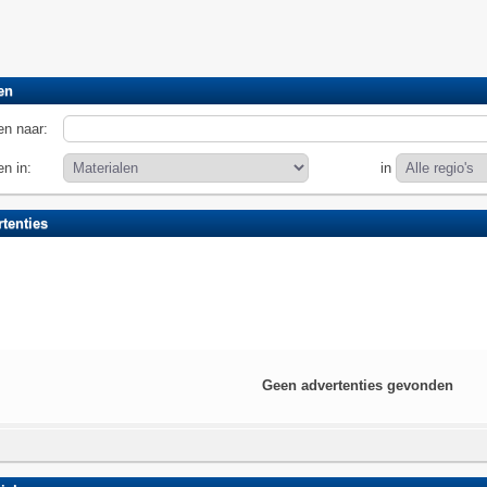
en
n naar:
n in:
in
tenties
Geen advertenties gevonden