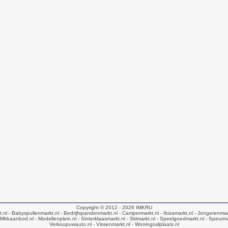
Copyright © 2012 - 2026
IMKRU
t.nl
- Babyspullenmarkt.nl
- Bedrijfspandenmarkt.nl
- Campermarkt.nl
- Ibizamarkt.nl
- Jongerenmar
 Mkbaanbod.nl
- Modellenplein.nl
- Sinterklaasmarkt.nl
- Skimarkt.nl
- Speelgoedmarkt.nl
- Speurma
Verkoopuwauto.nl
- Vissenmarkt.nl
- Woningruilplaats.nl