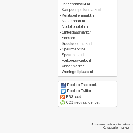
-
Jongerenmarkt.nl
-
Kampeerspullenmarkt.nl
-
Kerstspullenmarkt.nl
-
Mkbaanbod.nl
-
Modellenplein.nl
-
Sinterklaasmarkt.nl
-
Skimarkt.nl
-
Speelgoedmarkt.nl
-
Speurmarkt.be
-
Speurmarkt.nl
-
Verkoopuwauto.nl
-
Vissenmarkt.nl
-
Woningruilplaats.nl
Deel op Facebook
Deel op Twitter
RSS feed
CO2 neutraal gehost
Adverteergratis.nl
- Antiekmark
Kerstspullenmarkt.nl
-