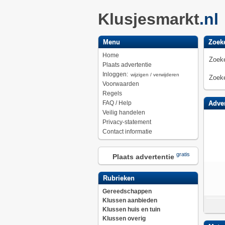
Klusjesmarkt
.nl
Menu
Zoek
Home
Zoeke
Plaats advertentie
Inloggen:
wijzigen / verwijderen
Zoeke
Voorwaarden
Regels
FAQ / Help
Adver
Veilig handelen
Privacy-statement
Contact informatie
gratis
Plaats advertentie
Rubrieken
Gereedschappen
Klussen aanbieden
Klussen huis en tuin
Klussen overig