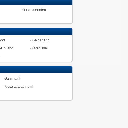
-
Klus materialen
and
-
Gelderland
-Holland
-
Overijssel
ë
-
Gamma.nl
-
Klus.startpagina.nl