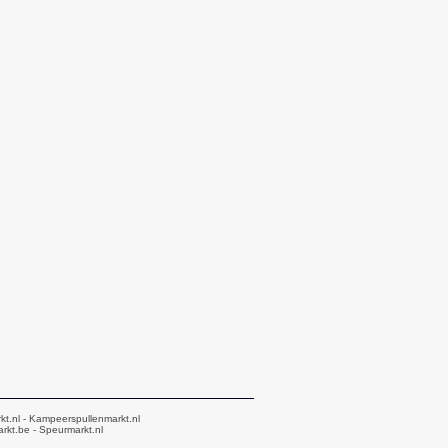
kt.nl
- Kampeerspullenmarkt.nl
rkt.be
- Speurmarkt.nl