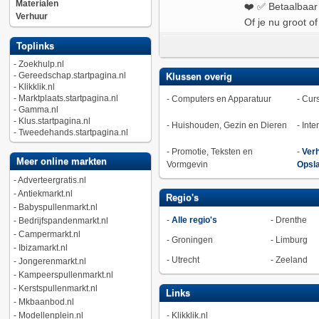
Materialen
❤️ ✅ Betaalbaar 
Verhuur
Of je nu groot of 
Toplinks
-
Zoekhulp.nl
-
Gereedschap.startpagina.nl
Klussen overig
-
Klikklik.nl
-
Marktplaats.startpagina.nl
-
Computers en Apparatuur
-
Curs
-
Gamma.nl
-
Klus.startpagina.nl
-
Huishouden, Gezin en Dieren
-
Inte
-
Tweedehands.startpagina.nl
-
Promotie, Teksten en
-
Verh
Meer online markten
Vormgevin
Opsl
-
Adverteergratis.nl
-
Antiekmarkt.nl
Regio's
-
Babyspullenmarkt.nl
-
Alle regio's
-
Drenthe
-
Bedrijfspandenmarkt.nl
-
Campermarkt.nl
-
Groningen
-
Limburg
-
Ibizamarkt.nl
-
Utrecht
-
Zeeland
-
Jongerenmarkt.nl
-
Kampeerspullenmarkt.nl
-
Kerstspullenmarkt.nl
Links
-
Mkbaanbod.nl
-
Modellenplein.nl
-
Klikklik.nl