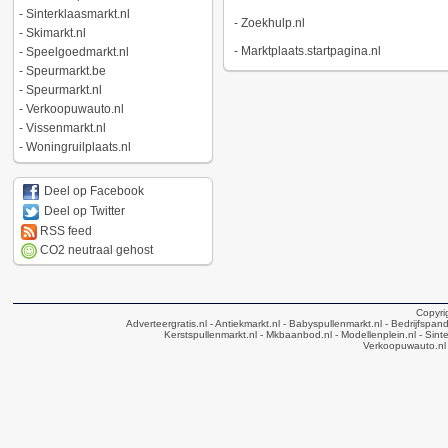
-
Sinterklaasmarkt.nl
-
Zoekhulp.nl
-
Skimarkt.nl
-
Marktplaats.startpagina.nl
-
Speelgoedmarkt.nl
-
Speurmarkt.be
-
Speurmarkt.nl
-
Verkoopuwauto.nl
-
Vissenmarkt.nl
-
Woningruilplaats.nl
Deel op Facebook
Deel op Twitter
RSS feed
CO2 neutraal gehost
Copyri
Adverteergratis.nl
- Antiekmarkt.nl
- Babyspullenmarkt.nl
- Bedrijfspan
Kerstspullenmarkt.nl
- Mkbaanbod.nl
- Modellenplein.nl
- Sinte
Verkoopuwauto.nl