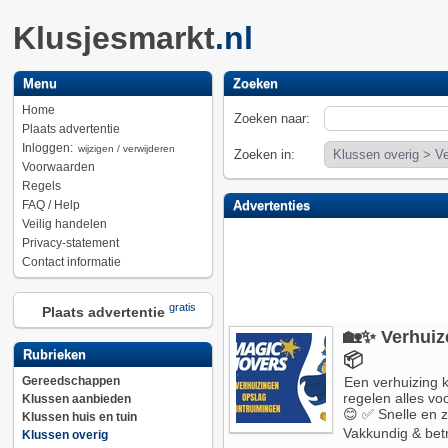
Klusjesmarkt
.nl
Menu
Zoeken
Home
Zoeken naar:
Plaats advertentie
Inloggen:
wijzigen / verwijderen
Zoeken in:
Voorwaarden
Regels
FAQ / Help
Advertenties
Veilig handelen
Privacy-statement
Contact informatie
gratis
Plaats advertentie
🏡✨ Verhuiz
Rubrieken
📦
Gereedschappen
Een verhuizing k
regelen alles vo
Klussen aanbieden
😊 ✅ Snelle en z
Klussen huis en tuin
Vakkundig & betr
Klussen overig